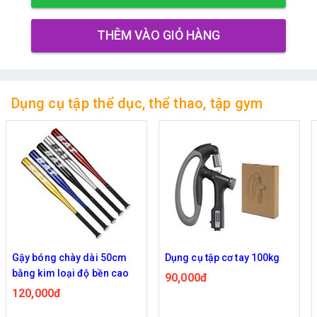
THÊM VÀO GIỎ HÀNG
Dụng cụ tập thể dục, thể thao, tập gym
Dụng cụ tập cơ tay 100kg
Dụng cụ tập hỗ trợ chống
đẩy push up stand (thiết kế
90,000đ
chữ S)
80,000đ