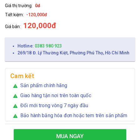
Giá thị trường:
0đ
Tiết kiệm:
-120,000đ
120,000đ
Giá bán:
Hotline:
0383 980 923
269/18 Đ. Lý Thường Kiệt, Phường Phú Thọ, Hồ Chí Minh
Cam kết
Sản phẩm chính hãng
warning
Giao hàng tận nơi trên toàn quốc
warning
Đổi mới trong vòng 7 ngày đầu
warning
Bảo hành bằng hóa đơn hoặc tem trên sản phẩm
warning
MUA NGAY