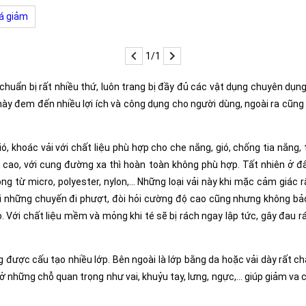
á giảm
1/1
huẩn bị rất nhiều thứ, luôn trang bị đầy đủ các vật dụng chuyên dụng
ày đem đến nhiều lợi ích và công dụng cho người dùng, ngoài ra cũng 
ó, khoác vải với chất liệu phù hợp cho che nắng, gió, chống tia nắng,
 cao, với cung đường xa thì hoàn toàn không phù hợp. Tất nhiên ở đ
 từ micro, polyester, nylon,... Những loại vải này khi mặc cảm giá
i những chuyến đi phượt, đòi hỏi cường độ cao cũng nhưng không bảo
o. Với chất liệu mềm và mỏng khi té sẽ bị rách ngay lập tức, gây đau r
được cấu tạo nhiều lớp. Bên ngoài là lớp bằng da hoặc vải dày rất chắ
 những chỗ quan trọng như vai, khuỷu tay, lưng, ngực,... giúp giảm v