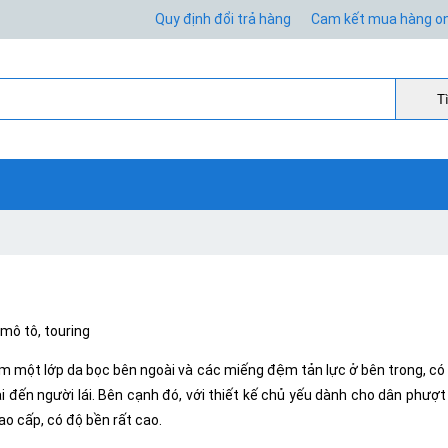
Quy định đổi trả hàng
Cam kết mua hàng on
Ti
mô tô, touring
ồm một lớp da bọc bên ngoài và các miếng đệm tản lực ở bên trong, có
 hại đến người lái. Bên cạnh đó, với thiết kế chủ yếu dành cho dân phư
ao cấp, có độ bền rất cao.