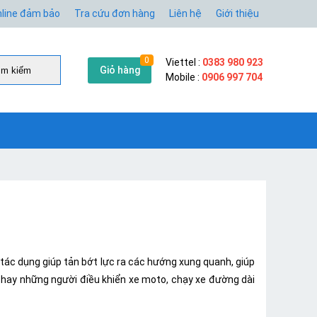
line đảm bảo
Tra cứu đơn hàng
Liên hệ
Giới thiệu
0
Viettel :
0383 980 923
Giỏ hàng
̀m kiếm
Mobile :
0906 997 704
 tác dụng giúp tản bớt lực ra các hướng xung quanh, giúp
ợt hay những người điều khiển xe moto, chạy xe đường dài