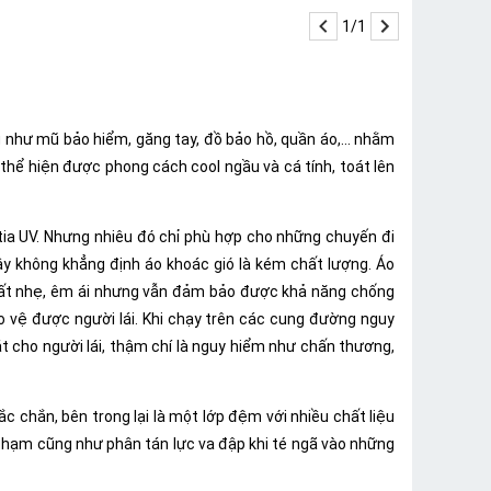
1/1
 như mũ bảo hiểm, găng tay, đồ bảo hồ, quần áo,... nhằm
thể hiện được phong cách cool ngầu và cá tính, toát lên
 tia UV. Nhưng nhiêu đó chỉ phù hợp cho những chuyến đi
ây không khẳng định áo khoác gió là kém chất lượng. Áo
c rất nhẹ, êm ái nhưng vẫn đảm bảo được khả năng chống
 vệ được người lái. Khi chạy trên các cung đường nguy
át cho người lái, thậm chí là nguy hiểm như chấn thương,
c chắn, bên trong lại là một lớp đệm với nhiều chất liệu
a chạm cũng như phân tán lực va đập khi té ngã vào những