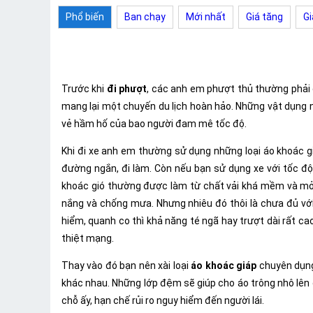
Phổ biến
Ban chạy
Mới nhất
Giá tăng
Gi
Trước khi
đi phượt
, các anh em phượt thủ thường phải c
mang lại một chuyến du lịch hoàn hảo. Những vật dụng n
vẻ hầm hố của bao người đam mê tốc độ.
Khi đi xe anh em thường sử dụng những loại áo khoác gi
đường ngắn, đi làm. Còn nếu bạn sử dụng xe với tốc độ
khoác gió thường được làm từ chất vải khá mềm và mỏng
nắng và chống mưa. Nhưng nhiêu đó thôi là chưa đủ vớ
hiểm, quanh co thì khả năng té ngã hay trượt dài rất ca
thiệt mạng.
Thay vào đó bạn nên xài loại
áo khoác giáp
chuyên dụng 
khác nhau. Những lớp đệm sẽ giúp cho áo trông nhô lên ở
chỗ ấy, hạn chế rủi ro nguy hiểm đến người lái.