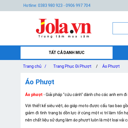
Hotline: 0383 980 923 - 0906 997 704
TẤT CẢ DANH MUC
Trang chủ
/
Trang Phục Đi Phượt
/
Áo Phượt
Áo Phượt
Áo phượt
- Giải pháp "cứu cánh" dành cho các anh em đi 
Với thiết kế siêu việt, áo giáp moto được cấu tạo bao g
giảm đi tình trạng bị dồn lực ở cùng một vị trí làm tổn
nên chất liệu sử dụng làm áo phượt luôn là một loại vải c