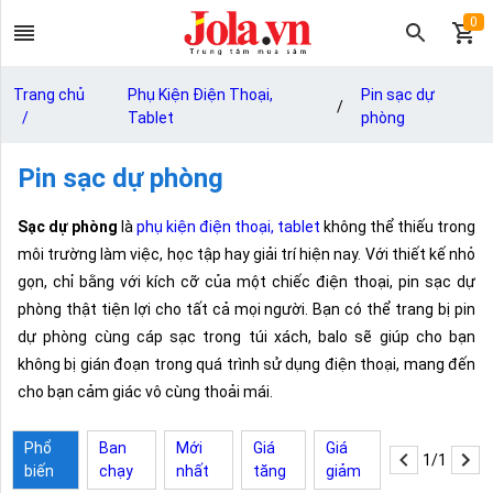
0
Trang chủ
Phụ Kiện Điện Thoại,
Pin sạc dự
/
/
Tablet
phòng
Pin sạc dự phòng
Sạc dự phòng
là
phụ kiện điện thoại, tablet
không thể thiếu trong
môi trường làm việc, học tập hay giải trí hiện nay. Với thiết kế nhỏ
gọn, chỉ bằng với kích cỡ của một chiếc điện thoại, pin sạc dự
phòng thật tiện lợi cho tất cả mọi người. Bạn có thể trang bị pin
dự phòng cùng cáp sạc trong túi xách, balo sẽ giúp cho bạn
không bị gián đoạn trong quá trình sử dụng điện thoại, mang đến
cho bạn cảm giác vô cùng thoải mái.
Phổ
Ban
Mới
Giá
Giá
1/1
biến
chạy
nhất
tăng
giảm