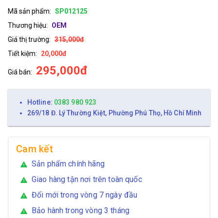
Mã sản phẩm:
SP012125
Thương hiệu:
OEM
Giá thị trường:
315,000đ
Tiết kiệm:
20,000đ
295,000đ
Giá bán:
Hotline:
0383 980 923
269/18 Đ. Lý Thường Kiệt, Phường Phú Thọ, Hồ Chí Minh
Cam kết
Sản phẩm chính hãng
warning
Giao hàng tận nơi trên toàn quốc
warning
Đổi mới trong vòng 7 ngày đầu
warning
Bảo hành trong vòng 3 tháng
warning