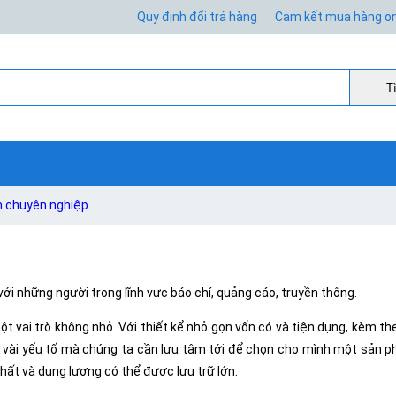
Quy định đổi trả hàng
Cam kết mua hàng on
Ti
m chuyên nghiệp
 với những người trong lĩnh vực báo chí, quảng cáo, truyền thông.
ột vai trò không nhỏ. Với thiết kể nhỏ gọn vốn có và tiện dụng, kèm 
ột vài yếu tố mà chúng ta cần lưu tâm tới để chọn cho mình một sản p
ất và dung lượng có thể được lưu trữ lớn.