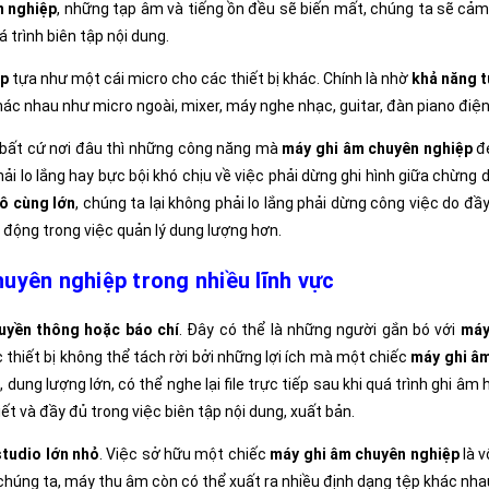
n nghiệp
, những tạp âm và tiếng ồn đều sẽ biến mất, chúng ta sẽ cả
 trình biên tập nội dung.
ệp
tựa như một cái micro cho các thiết bị khác. Chính là nhờ
khả năng t
hác nhau như micro ngoài, mixer, máy nghe nhạc, guitar, đàn piano điện,
 bất cứ nơi đâu thì những công năng mà
máy ghi âm chuyên nghiệp
đe
ải lo lắng hay bực bội khó chịu về việc phải dừng ghi hình giữa chừng d
ô cùng lớn
, chúng ta lại không phải lo lắng phải dừng công việc do 
nh động trong việc quản lý dung lượng hơn.
uyên nghiệp trong nhiều lĩnh vực
uyền thông hoặc báo chí
. Đây có thể là những người gắn bó với
máy
ặc thiết bị không thể tách rời bởi những lợi ích mà một chiếc
máy ghi â
dung lượng lớn, có thể nghe lại file trực tiếp sau khi quá trình ghi âm
iết và đầy đủ trong việc biên tập nội dung, xuất bản.
studio lớn nhỏ
. Việc sở hữu một chiếc
máy ghi âm chuyên nghiệp
là v
húng ta, máy thu âm còn có thể xuất ra nhiều định dạng tệp khác nhau