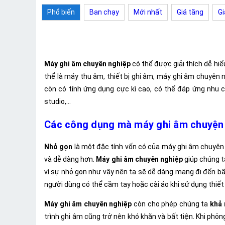
Phổ biến
Ban chạy
Mới nhất
Giá tăng
Gi
Máy ghi âm chuyên nghiệp
có thể được giải thích dễ hiể
thể là máy thu âm, thiết bị ghi âm, máy ghi âm chuyên n
còn có tính ứng dụng cực kì cao, có thể đáp ứng nhu c
studio,...
Các công dụng mà máy ghi âm chuyện 
Nhỏ gọn
là một đặc tính vốn có của máy ghi âm chuyên n
và dễ dàng hơn.
Máy ghi âm chuyên nghiệp
giúp chúng ta
vì sự nhỏ gọn như vậy nên ta sẽ dễ dàng mang đi đến bấ
người dùng có thể cầm tay hoặc cài áo khi sử dụng thiết 
Máy ghi âm chuyên nghiệp
còn cho phép chúng ta
khả 
trình ghi âm cũng trở nên khó khăn và bất tiện. Khi phỏ