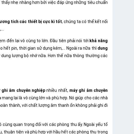
m thấy nhẹ nhàng hơn bởi việc đáp ứng những tiêu chuẩn
ương tích các thiết bị cực kì tốt
, chúng ta có thể kết nối
...
m đến lại vô cùng to lớn. Đầu tiên phải nói tới
khả năng
o hết pin, thời gian sử dụng kém,... Ngoài ra nữa thì
dung
đầy dung lượng bộ nhớ nữa. Hơn thế nữa thông thường các
 ghi âm chuyên nghiệp
nhiều nhất,
máy ghi âm chuyên
m
mang lại là vô cùng lớn và phù hợp. Nó giúp cho các nhà
 hoàn thành, với chất lượng âm thanh ổn không phải ghi đi
ô cùng quan trọng đối với các phòng thu ấy. Ngoài yếu tố
, thuận tiện và phù hợp với hầu hết các phòng thu trong