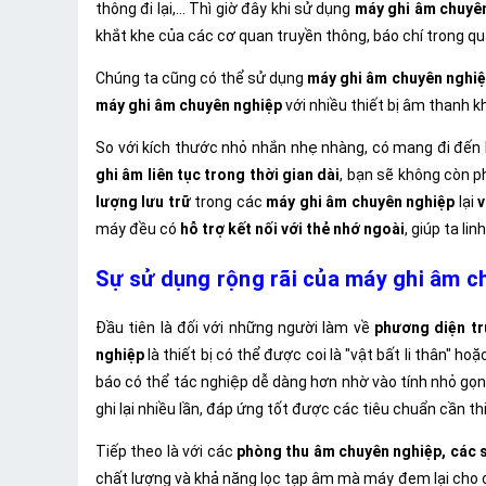
thông đi lại,... Thì giờ đây khi sử dụng
máy ghi âm chuyê
khắt khe của các cơ quan truyền thông, báo chí trong quá
Chúng ta cũng có thể sử dụng
máy ghi âm chuyên nghi
máy ghi âm chuyên nghiệp
với nhiều thiết bị âm thanh k
So với kích thước nhỏ nhắn nhẹ nhàng, có mang đi đến
ghi âm liên tục trong thời gian dài
, bạn sẽ không còn ph
lượng lưu trữ
trong các
máy ghi âm chuyên nghiệp
lại
v
máy đều có
hỗ trợ kết nối với thẻ nhớ ngoài
, giúp ta li
Sự sử dụng rộng rãi của máy ghi âm ch
Đầu tiên là đối với những người làm về
phương diện tr
nghiệp
là thiết bị có thể được coi là "vật bất li thân" ho
báo có thể tác nghiệp dễ dàng hơn nhờ vào tính nhỏ gọn, 
ghi lại nhiều lần, đáp ứng tốt được các tiêu chuẩn cần th
Tiếp theo là với các
phòng thu âm chuyên nghiệp, các 
chất lượng và khả năng lọc tạp âm mà máy đem lại cho c