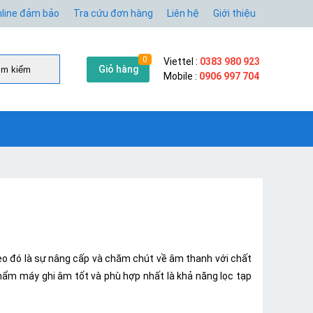
line đảm bảo
Tra cứu đơn hàng
Liên hệ
Giới thiệu
0
Viettel :
0383 980 923
Giỏ hàng
̀m kiếm
Mobile :
0906 997 704
theo đó là sự nâng cấp và chăm chút về âm thanh với chất
hẩm máy ghi âm tốt và phù hợp nhất là khả năng lọc tạp