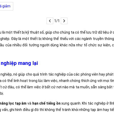
á giảm
1/1
u là một thiết bị kỹ thuật số, giúp cho chúng ta có thể lưu trữ dữ liệu
ghiệp. Đây là một thiết bị không thể thiếu với các ngành truyền thông 
ầu của nhiều đối tưởng người dùng khác nữa như tổ chức sự kiện, các 
nghiệp mang lại
ghiệp, nó giúp cho quá trình tác nghiệp của các phóng viên hay phát 
 có thể linh hoạt trong lúc làm việc, nhanh chóng thích ứng với mọi t
t cứ đâu, có thể làm việc ở bất cứ nơi nào mà ta muốn, sẵn sàng bắt
bị.
năng lọc tạp âm
và
hạn chế tiếng ồn
xung quanh. Khi tác nghiệp ở lĩn
ng vấn, ghi hình điều gì đó thì không thể tránh khỏi những tạp âm hay 