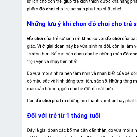
lợi ích cho con trẻ, giúp trẻ kích thích được khả năng 
phẩm
đồ chơi
cho trẻ sơ sinh phù hợp nhất nhé!
Những lưu ý khi chọn đồ chơi cho trẻ 
Đồ chơi
của trẻ sơ sinh rất khác so với
đồ chơi
của các
giác. Vì ở giai đoạn này bé vừa sinh ra đời, còn lạ l
trường hơn. Bố mẹ nên chọn cho bé những món
đồ chơ
trọn vẹn và nhạy bén nhất.
Do vừa mới sinh ra nên tầm nhìn và nhận biết của bé còn
có màu sắc và hình dáng tươi tắn, sặc sỡ. Những tông 
màu sắc hài hòa, giúp cho bé đỡ rối mắt hơn.
Còn
đồ chơi
phát ra những âm thanh vui nhộn hay phát lạ
Đối với trẻ từ 1 tháng tuổi
Đây là giai đoạn các bố mẹ cần cẩn thận, do vừa mới si