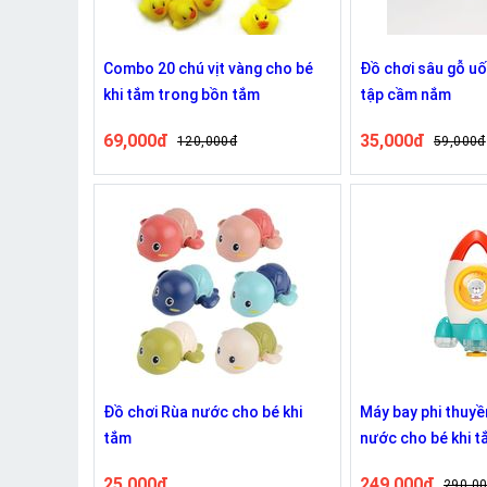
Combo 20 chú vịt vàng cho bé
Đồ chơi sâu gỗ uố
khi tắm trong bồn tắm
tập cầm nắm
69,000đ
35,000đ
120,000đ
59,000đ
Đồ chơi Rùa nước cho bé khi
Máy bay phi thuyề
tắm
nước cho bé khi 
25,000đ
249,000đ
290,0