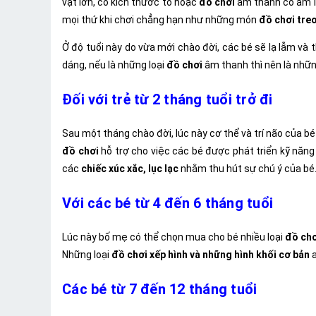
vật lớn, có kích thước to hoặc
đồ chơi
âm thanh có âm l
mọi thứ khi chơi chẳng hạn như những món
đồ chơi treo
Ở độ tuổi này do vừa mới chào đời, các bé sẽ lạ lẫm và
dáng, nếu là những loại
đồ chơi
âm thanh thì nên là nhữ
Đối với trẻ từ 2 tháng tuổi trở đi
Sau một tháng chào đời, lúc này cơ thể và trí não của b
đồ chơi
hỗ trợ cho việc các bé được phát triển kỹ năn
các
chiếc xúc xắc, lục lạc
nhằm thu hút sự chú ý của bé.
Với các bé từ 4 đến 6 tháng tuổi
Lúc này bố mẹ có thể chọn mua cho bé nhiều loại
đồ chơ
Những loại
đồ chơi
xếp hình và những hình khối cơ bản
a
Các bé từ 7 đến 12 tháng tuổi