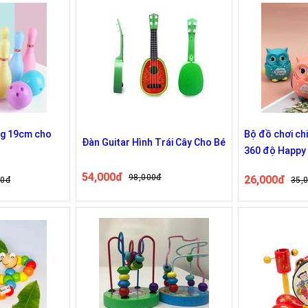
ng 19cm cho
Bộ đồ chơi ch
Đàn Guitar Hình Trái Cây Cho Bé
360 độ Happy 
chơi
54,000đ
98,000đ
26,000đ
00đ
35,