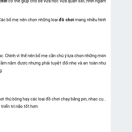
chơi
có thể giúp cho bé vừa học vừa quan sát, nhìn ngắm
. Các bố mẹ nên chọn những loại
đồ chơi
mang nhiều hình
bậc. Chính vì thế nên bố mẹ cần chú ý lựa chọn những món
ầm nắm được nhưng phải tuyệt đối nhẹ và an toàn như
g.
i thú bông hay các loại đồ chơi chạy bằng pin, nhạc cụ...
riển trí não tốt hơn.