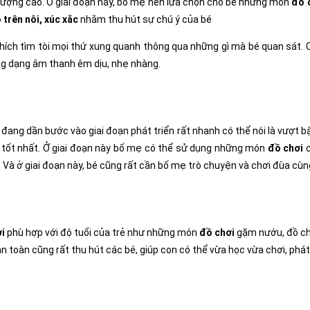
ượng cao. Ở giai đoạn này, bố mẹ nên lựa chọn cho bé những món
đồ 
 trên nôi, xúc xắc
nhằm thu hút sự chú ý của bé
 thích tìm tòi mọi thứ xung quanh thông qua những gì mà bé quan sát
ng dạng âm thanh êm dịu, nhẹ nhàng.
é đang dần bước vào giai đoạn phát triển rất nhanh có thể nói là vượt 
g tốt nhất. Ở giai đoạn này bố mẹ có thể sử dụng những món
đồ chơi
c
 Và ở giai đoạn này, bé cũng rất cần bố mẹ trò chuyện và chơi đùa cùn
i
phù hợp với độ tuổi của trẻ như những món
đồ chơi
gặm nướu, đồ chơ
n toàn cũng rất thu hút các bé, giúp con có thể vừa học vừa chơi, phát t