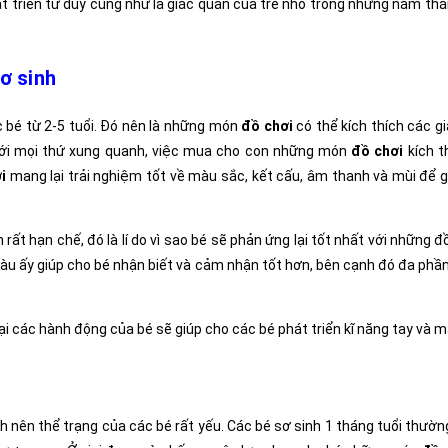
phát triển tư duy cũng như là giác quan của trẻ nhỏ trong những năm th
sơ sinh
 bé từ 2-5 tuổi. Đó nên là những món
đồ chơi
có thể kích thích các gi
ẫm với mọi thứ xung quanh, việc mua cho con những món
đồ chơi
kích t
i
mang lại trải nghiệm tốt về màu sắc, kết cấu, âm thanh và mùi để 
 rất hạn chế, đó là lí do vì sao bé sẽ phản ứng lại tốt nhất với những
màu ấy giúp cho bé nhận biết và cảm nhận tốt hơn, bên cạnh đó đa ph
i các hành động của bé sẽ giúp cho các bé phát triển kĩ năng tay và m
nh nên thể trạng của các bé rất yếu. Các bé sơ sinh 1 tháng tuổi thườ