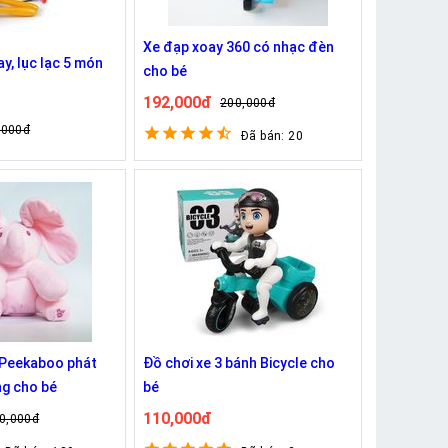
Xe đạp xoay 360 có nhạc đèn
ay, lục lạc 5 món
cho bé
192,000đ
200,000đ
,000đ
Đã bán: 20
 Peekaboo phát
Đồ chơi xe 3 bánh Bicycle cho
g cho bé
bé
110,000đ
0,000đ