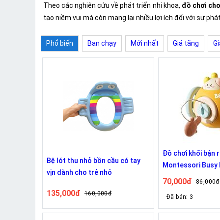
Theo các nghiên cứu về phát triển nhi khoa,
đồ chơi cho
tạo niềm vui mà còn mang lại nhiều lợi ích đối với sự phát
Phổ biến
Ban chạy
Mới nhất
Giá tăng
Gi
Đồ chơi khối bận 
Bệ lót thu nhỏ bồn cầu có tay
Montessori Busy B
vịn dành cho trẻ nhỏ
6in1 cho bé phát tr
70,000đ
86,000đ
giác quan
135,000đ
160,000đ
Đã bán: 3