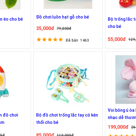
Đồ chơi luồn hạt gỗ cho bé
n éo cho bé
Bộ trống lắc t
cho bé
35,000đ
79,000đ
55,000đ
129
Đã bán: 1463
Voi bông ú òa
n đồ chơi
Bộ đồ chơi trống lắc tay có kèn
nhạc dễ thươn
tắm
thổi cho bé
199,000đ
26
85,000đ
00đ
119,000đ