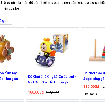
 trẻ sơ sinh
là món đồ cần thiết mà ba mẹ nên sắm cho trẻ trong nhữ
 triển của bé.
á giảm
rộn cầm tay
Đồ chơi giáo 
Đồ Chơi Chú Ong Lái Xe Có Led 4
all lục giác
3 cọc bằng gỗ
Mặt Cảm Xúc Dễ Thương Vui
iển trí tuệ,
115,000đ
12
Nhộn
160,000đ
199,000đ
Đã bán: 3