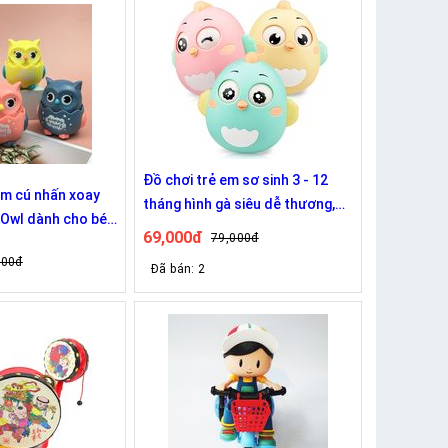
Đồ chơi trẻ em sơ sinh 3 - 12
im cú nhấn xoay
tháng hình gà siêu dễ thương,
Owl dành cho bé
xinh xắn và ngộ nghĩnh
69,000đ
79,000đ
000đ
Đã bán: 2