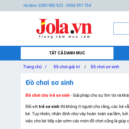
Hotline: 0383 980 923 - 0906 997 704
TẤT CẢ DANH MUC
Trang chủ
/
Đồ chơi giải trí
/
Đồ chơi sơ sinh
Đồ chơi sơ sinh
Đồ chơi cho trẻ sơ sinh
- Giải pháp cho sự tìm tòi và kh
Đối với
trẻ sơ sinh
thì không ít người cho rằng, các bé v
bé. Tuy nhiên, nhận định như vậy hoàn toàn sai lầm, b
việc cho bé tiếp cận sớm các món đồ chơi cũng là giúp cá