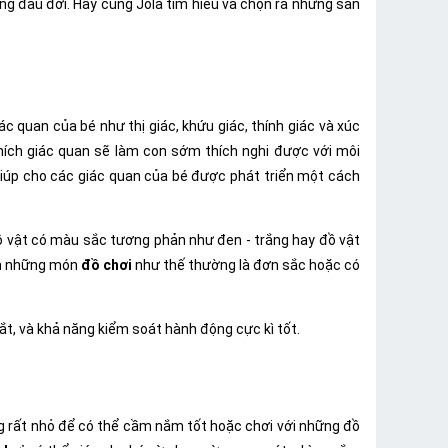
áng đầu đời. Hãy cùng Jola tìm hiểu và chọn ra những sản
ác quan của bé như thị giác, khứu giác, thính giác và xúc
hích giác quan sẽ làm con sớm thích nghi được với môi
giúp cho các giác quan của bé được phát triển một cách
 đồ vật có màu sắc tương phản như đen - trắng hay đồ vật
ần những món
đồ chơi
như thế thường là đơn sắc hoặc có
ắt, và khả năng kiểm soát hành động cực kì tốt.
ng rất nhỏ để có thể cầm nắm tốt hoặc chơi với những đồ