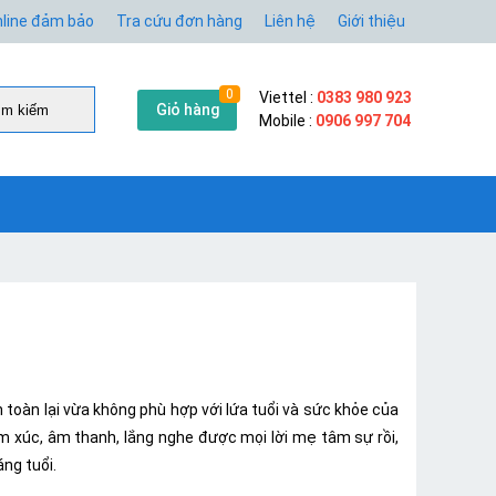
line đảm bảo
Tra cứu đơn hàng
Liên hệ
Giới thiệu
0
Viettel :
0383 980 923
Giỏ hàng
̀m kiếm
Mobile :
0906 997 704
 toàn lại vừa không phù hợp với lứa tuổi và sức khỏe của
m xúc, âm thanh, lắng nghe được mọi lời mẹ tâm sự rồi,
ng tuổi.