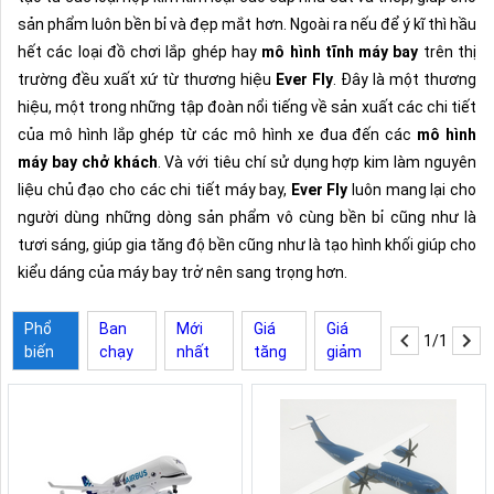
sản phẩm luôn bền bỉ và đẹp mắt hơn. Ngoài ra nếu để ý kĩ thì hầu
hết các loại đồ chơi lắp ghép hay
mô hình tĩnh máy bay
trên thị
trường đều xuất xứ từ thương hiệu
Ever Fly
. Đây là một thương
hiệu, một trong những tập đoàn nổi tiếng về sản xuất các chi tiết
của mô hình lắp ghép từ các mô hình xe đua đến các
mô hình
máy bay chở khách
. Và với tiêu chí sử dụng hợp kim làm nguyên
liệu chủ đạo cho các chi tiết máy bay,
Ever Fly
luôn mang lại cho
người dùng những dòng sản phẩm vô cùng bền bỉ cũng như là
tươi sáng, giúp gia tăng độ bền cũng như là tạo hình khối giúp cho
kiểu dáng của máy bay trở nên sang trọng hơn.
Phổ
Ban
Mới
Giá
Giá
1/1
biến
chạy
nhất
tăng
giảm