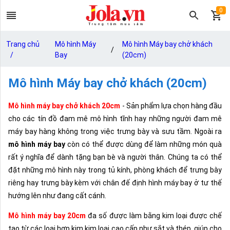
0
Trang chủ
Mô hình Máy
Mô hình Máy bay chở khách
/
/
Bay
(20cm)
Mô hình Máy bay chở khách (20cm)
Mô hình máy bay chở khách 20cm
- Sản phẩm lựa chọn hàng đầu
cho các tín đồ đam mê mô hình tĩnh hay những người đam mê
máy bay hàng không trong việc trưng bày và sưu tầm. Ngoài ra
mô hình máy bay
còn có thể được dùng để làm những món quà
rất ý nghĩa để dành tặng bạn bè và người thân. Chúng ta có thể
đặt những mô hình này trong tủ kính, phòng khách để trưng bày
riêng hay trưng bày kèm với chân đế định hình máy bay ở tư thế
hướng lên như đang cất cánh.
Mô hình máy bay 20cm
đa số được làm bằng kim loại được chế
tạo từ các loại hợp kim kim loại cao cấp như sắt và thép, giúp cho