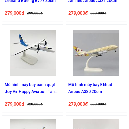
Zealand Boeing B777 20cm
Airlines Airbus A321 20Cm
279,000đ
279,000đ
299,000đ
390,000đ
Mô hình máy bay cánh quạt
Mô hình máy bay Etihad
Joy Air Happy Aviation Tân
Airbus A380 20cm
Châu 20cm
279,000đ
279,000đ
320,000đ
350,000đ