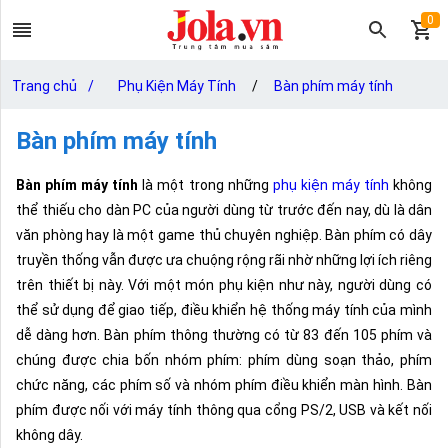
0
Trang chủ
/
Phụ Kiện Máy Tính
/
Bàn phím máy tính
Bàn phím máy tính
Bàn phím máy tính
là một trong những
phụ kiện máy tính
không
thể thiếu cho dàn PC của người dùng từ trước đến nay, dù là dân
văn phòng hay là một game thủ chuyên nghiệp. Bàn phím có dây
truyền thống vẫn được ưa chuộng rộng rãi nhờ những lợi ích riêng
trên thiết bị này. Với một món phụ kiện như này, người dùng có
thể sử dụng để giao tiếp, điều khiển hệ thống máy tính của mình
dễ dàng hơn. Bàn phím thông thường có từ 83 đến 105 phím và
chúng được chia bốn nhóm phím: phím dùng soạn thảo, phím
chức năng, các phím số và nhóm phím điều khiển màn hình. Bàn
phím được nối với máy tính thông qua cổng PS/2, USB và kết nối
không dây.