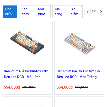
Phổ
Ban
Mới
Giá
Giá
1/1
biến
chạy
nhất
tăng
giảm
Bàn Phím Giả Cơ Xunfox K92
Bàn Phím Giả Cơ Xunfox K92
Đèn Led RGB - Màu Đen
Đèn Led RGB - Màu Trắng
554,000đ
554,000đ
625,000đ
625,000đ