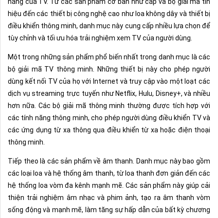
năng của TV. Từ các sản phẩm cơ bản như cáp và bộ giải mã tín
hiệu đến các thiết bị công nghệ cao như loa không dây và thiết bị
điều khiển thông minh, danh mục này cung cấp nhiều lựa chọn để
tùy chỉnh và tối ưu hóa trải nghiệm xem TV của người dùng.
Một trong những sản phẩm phổ biến nhất trong danh mục là các
bộ giải mã TV thông minh. Những thiết bị này cho phép người
dùng kết nối TV của họ với Internet và truy cập vào một loạt các
dịch vụ streaming trực tuyến như Netflix, Hulu, Disney+, và nhiều
hơn nữa. Các bộ giải mã thông minh thường được tích hợp với
các tính năng thông minh, cho phép người dùng điều khiển TV và
các ứng dụng từ xa thông qua điều khiển từ xa hoặc điện thoại
thông minh.
Tiếp theo là các sản phẩm về âm thanh. Danh mục này bao gồm
các loại loa và hệ thống âm thanh, từ loa thanh đơn giản đến các
hệ thống loa vòm đa kênh mạnh mẽ. Các sản phẩm này giúp cải
thiện trải nghiệm âm nhạc và phim ảnh, tạo ra âm thanh vòm
sống động và mạnh mẽ, làm tăng sự hấp dẫn của bất kỳ chương