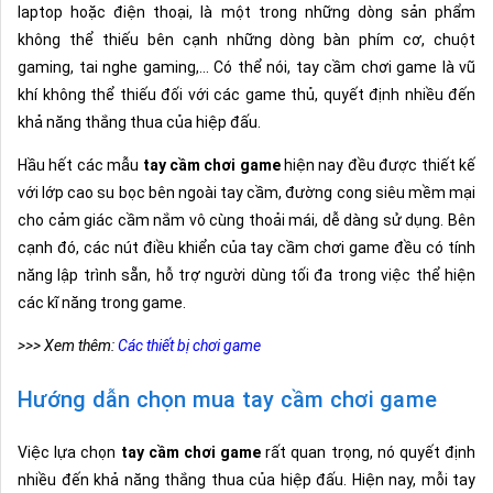
laptop hoặc điện thoại, là một trong những dòng sản phẩm
không thể thiếu bên cạnh những dòng bàn phím cơ, chuột
gaming,
tai nghe gaming
,... Có thể nói, tay cầm chơi game là vũ
khí không thể thiếu đối với các game thủ, quyết định nhiều đến
khả năng thắng thua của hiệp đấu.
Hầu hết các mẫu
tay cầm chơi game
hiện nay đều được thiết kế
với lớp cao su bọc bên ngoài tay cầm, đường cong siêu mềm mại
cho cảm giác cầm nắm vô cùng thoải mái, dễ dàng sử dụng. Bên
cạnh đó, các nút điều khiển của tay cầm chơi game đều có tính
năng lập trình sẵn, hỗ trợ người dùng tối đa trong việc thể hiện
các kĩ năng trong game.
>>> Xem thêm:
Các thiết bị chơi game
Hướng dẫn chọn mua tay cầm chơi game
Việc lựa chọn
tay cầm chơi game
rất quan trọng, nó quyết định
nhiều đến khả năng thắng thua của hiệp đấu. Hiện nay, mỗi tay