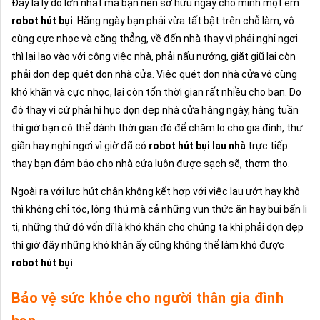
Đây là lý do lớn nhất mà bạn nên sở hữu ngay cho mình một em
robot hút bụi
. Hằng ngày bạn phải vừa tất bật trên chỗ làm, vô
cùng cực nhọc và căng thẳng, về đến nhà thay vì phải nghỉ ngơi
thì lại lao vào với công việc nhà, phải nấu nướng, giặt giũ lại còn
phải dọn dẹp quét dọn nhà cửa. Việc quét dọn nhà cửa vô cùng
khó khăn và cực nhọc, lại còn tốn thời gian rất nhiều cho bạn. Do
đó thay vì cứ phải hì hục dọn dẹp nhà cửa hàng ngày, hàng tuần
thì giờ bạn có thể dành thời gian đó để chăm lo cho gia đình, thư
giãn hay nghỉ ngơi vì giờ đã có
robot hút bụi
lau nhà
trực tiếp
thay bạn đảm bảo cho nhà cửa luôn được sạch sẽ, thơm tho.
Ngoài ra với lực hút chân không kết hợp với việc lau ướt hay khô
thì không chỉ tóc, lông thú mà cả những vụn thức ăn hay bụi bẩn li
ti, những thứ đó vốn dĩ là khó khăn cho chúng ta khi phải dọn dẹp
thì giờ đây những khó khăn ấy cũng không thể làm khó được
robot hút bụi
.
Bảo vệ sức khỏe cho người thân gia đình