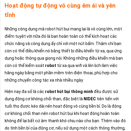
Hoạt động tự động vô cùng êm ái và yên
tĩnh
Những công dụng mà robot hút bụi mang lại là vô cùng lớn, một
điểm tuyệt vời nữa đó là bạn hoàn toàn có thể kích hoạt các
chức năng và công dụng ấy chỉ với một nút bấm. Thậm chí bạn
còn có thể điều khiển nó bằng thiết bị điều khiển từ xa, qua ứng
dụng hoặc thông qua giọng nói. Không những điều khiển mà bạn
còn có thể kiểm soát
robot
từ xa qua wifi và lên lịch làm việc
hằng ngày bằng một phần mềm trên điện thoại, phù hợp cho
những chuyến công tác xa nhà nhiều ngày.
Hiện nay đa số là các
robot hút bụi thông minh
đều được sử
dụng động cơ không chổi than, đặc biệt là
NIDEC
tiên tiến với
tuổi thọ được kéo dài nên hoạt động vô cùng bền bỉ. Do là động
cơ không chổi than nên robot hút bụi khi hoạt động hoàn toàn
không để lại bất cứ âm thanh khó chịu nào cho bạn. Thêm vào đó
do tính bền bỉ của động cơ, nếu sử dụng một cách thông thường,