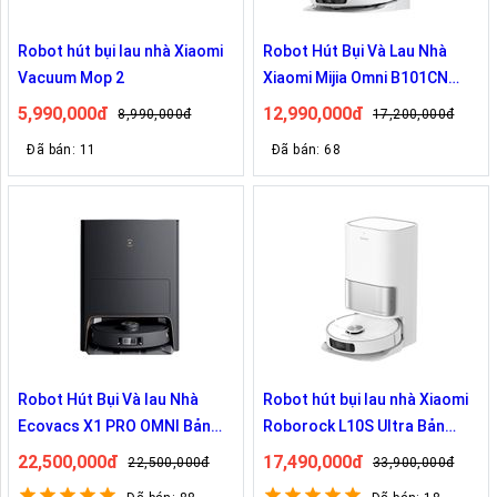
Robot hút bụi lau nhà Xiaomi
Robot Hút Bụi Và Lau Nhà
Vacuum Mop 2
Xiaomi Mijia Omni B101CN
Bản Nội Địa
5,990,000đ
12,990,000đ
8,990,000đ
17,200,000đ
Đã bán: 11
Đã bán: 68
Robot Hút Bụi Và lau Nhà
Robot hút bụi lau nhà Xiaomi
Ecovacs X1 PRO OMNI Bản
Roborock L10S Ultra Bản
Nội Địa
Quốc Tế
22,500,000đ
17,490,000đ
22,500,000đ
33,900,000đ