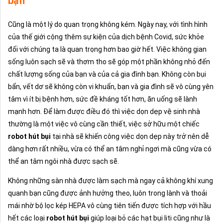
bạn
Cũng là một lý do quan trọng không kém. Ngày nay, với tình hình
của thế giới cộng thêm sự kiện của dịch bệnh Covid, sức khỏe
đối với chúng ta là quan trọng hơn bao giờ hết. Việc không gian
sống luôn sạch sẽ và thơm tho sẽ góp một phần không nhỏ đến
chất lượng sống của bạn và của cả gia đình bạn. Không còn bụi
bẩn, vết dơ sẽ không còn vi khuẩn, bạn và gia đình sẽ vô cùng yên
tâm vì ít bị bệnh hơn, sức đề kháng tốt hơn, ăn uống sẽ lành
mạnh hơn. Để làm được điều đó thì việc dọn dẹp vệ sinh nhà
thường là một việc vô cùng cần thiết, việc sở hữu một chiếc
robot hút bụi
tại nhà sẽ khiến công việc dọn dẹp này trở nên dễ
dàng hơn rất nhiều, vừa có thể an tâm nghỉ ngơi mà cũng vừa có
thể an tâm ngôi nhà được sạch sẽ.
Không những sàn nhà được làm sạch mà ngay cả không khí xung
quanh bạn cũng được ảnh hưởng theo, luôn trong lành và thoải
mái nhờ bộ lọc kép HEPA vô cùng tiên tiến được tích hợp với hầu
hết các loại
robot hút bụi
giúp loại bỏ các hạt bụi liti cũng như là