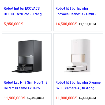
Robot hút bụi ECOVACS
Robot hút bụi lau nhà
DEEBOT N20 Pro - Trắng
Ecovacs Deebot X2 Omni -
Bản Quốc Tế
5,950,000đ
14,500,000đ
19,990,000đ
Robot Lau Nhà Sinh Học Thế
Robot hút bụi lau nhà Dreame
Hệ Mới Dreame X20 Pro
S20 – camera AI, tự động
gom rác, giặt sấy giẻ
11,900,000đ
11,900,000đ
17,990,000đ
15,690,000đ