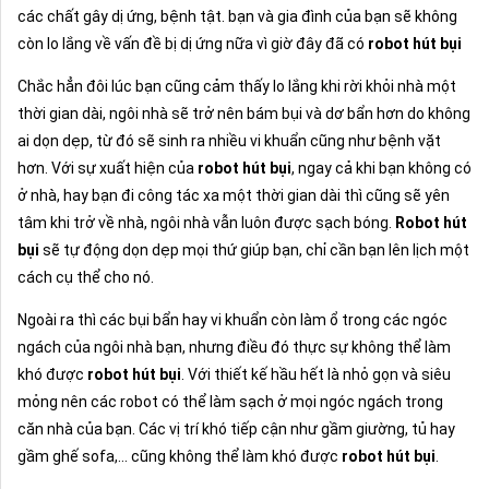
các chất gây dị ứng, bệnh tật. bạn và gia đình của bạn sẽ không
còn lo lắng về vấn đề bị dị ứng nữa vì giờ đây đã có
robot hút bụi
Chắc hẳn đôi lúc bạn cũng cảm thấy lo lắng khi rời khỏi nhà một
thời gian dài, ngôi nhà sẽ trở nên bám bụi và dơ bẩn hơn do không
ai dọn dẹp, từ đó sẽ sinh ra nhiều vi khuẩn cũng như bệnh vặt
hơn. Với sự xuất hiện của
robot hút bụi
, ngay cả khi bạn không có
ở nhà, hay bạn đi công tác xa một thời gian dài thì cũng sẽ yên
tâm khi trở về nhà, ngôi nhà vẫn luôn được sạch bóng.
Robot hút
bụi
sẽ tự động dọn dẹp mọi thứ giúp bạn, chỉ cần bạn lên lịch một
cách cụ thể cho nó.
Ngoài ra thì các bụi bẩn hay vi khuẩn còn làm ổ trong các ngóc
ngách của ngôi nhà bạn, nhưng điều đó thực sự không thể làm
khó được
robot hút bụi
. Với thiết kế hầu hết là nhỏ gọn và siêu
mỏng nên các robot có thể làm sạch ở mọi ngóc ngách trong
căn nhà của bạn. Các vị trí khó tiếp cận như gầm giường, tủ hay
gầm ghế sofa,... cũng không thể làm khó được
robot hút bụi
.