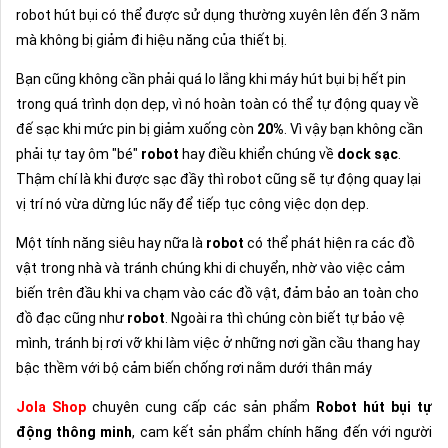
robot hút bụi có thể được sử dụng thường xuyên lên đến 3 năm
mà không bị giảm đi hiệu năng của thiết bị.
Bạn cũng không cần phải quá lo lắng khi máy hút bụi bị hết pin
trong quá trình dọn dẹp, vì nó hoàn toàn có thể tự động quay về
đế sạc khi mức pin bị giảm xuống còn
20%
. Vì vậy bạn không cần
phải tự tay ôm "bé"
robot
hay điều khiển chúng về
dock sạc
.
Thậm chí là khi được sạc đầy thì robot cũng sẽ tự động quay lại
vị trí nó vừa dừng lúc nãy để tiếp tục công việc dọn dẹp.
Một tính năng siêu hay nữa là
robot
có thể phát hiện ra các đồ
vật trong nhà và tránh chúng khi di chuyển, nhờ vào việc cảm
biến trên đầu khi va chạm vào các đồ vật, đảm bảo an toàn cho
đồ đạc cũng như
robot
. Ngoài ra thì chúng còn biết tự bảo vệ
mình, tránh bị rơi vỡ khi làm việc ở những nơi gần cầu thang hay
bậc thềm với bộ cảm biến chống rơi nằm dưới thân máy
Jola Shop
chuyên cung cấp các sản phẩm
Robot hút bụi tự
động thông minh
, cam kết sản phẩm chính hãng đến với người