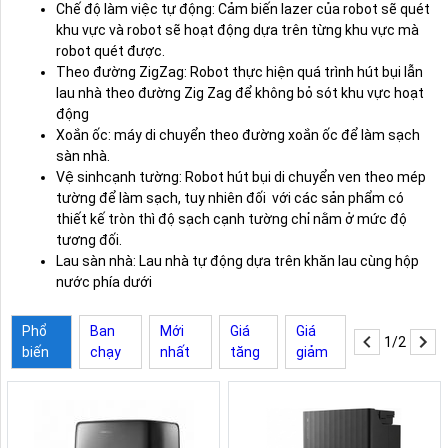
Chế độ làm việc tự động: Cảm biến lazer của robot sẽ quét
khu vực và robot sẽ hoạt động dựa trên từng khu vực mà
robot quét được.
Theo đường ZigZag: Robot thực hiện quá trình hút bụi lẫn
lau nhà theo đường Zig Zag để không bỏ sót khu vực hoạt
động
Xoắn ốc: máy di chuyển theo đường xoắn ốc để làm sạch
sàn nhà.
Vệ sinhcạnh tường: Robot hút bụi di chuyển ven theo mép
tường để làm sạch, tuy nhiên đối với các sản phẩm có
thiết kế tròn thì độ sạch cạnh tường chỉ nằm ở mức độ
tương đối.
Lau sàn nhà: Lau nhà tự động dựa trên khăn lau cùng hộp
nước phía dưới
Phổ
Ban
Mới
Giá
Giá
1/2
biến
chạy
nhất
tăng
giảm