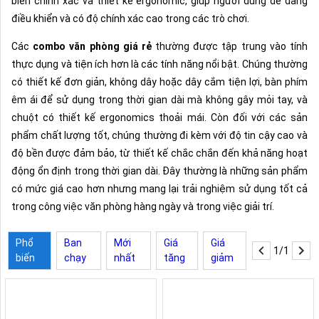
biến chính xác và thiết kế ergonomic, giúp người dùng dễ dàng
điều khiển và có độ chính xác cao trong các trò chơi.
Các
combo văn phòng giá rẻ
thường được tập trung vào tính
thực dụng và tiện ích hơn là các tính năng nổi bật. Chúng thường
có thiết kế đơn giản, không dây hoặc dây cắm tiện lợi, bàn phím
êm ái để sử dụng trong thời gian dài mà không gây mỏi tay, và
chuột có thiết kế ergonomics thoải mái. Còn đối với các sản
phẩm chất lượng tốt, chúng thường đi kèm với độ tin cậy cao và
độ bền được đảm bảo, từ thiết kế chắc chắn đến khả năng hoạt
động ổn định trong thời gian dài. Đây thường là những sản phẩm
có mức giá cao hơn nhưng mang lại trải nghiệm sử dụng tốt cả
trong công việc văn phòng hàng ngày và trong việc giải trí.
Phổ
Ban
Mới
Giá
Giá
1/1
biến
chạy
nhất
tăng
giảm