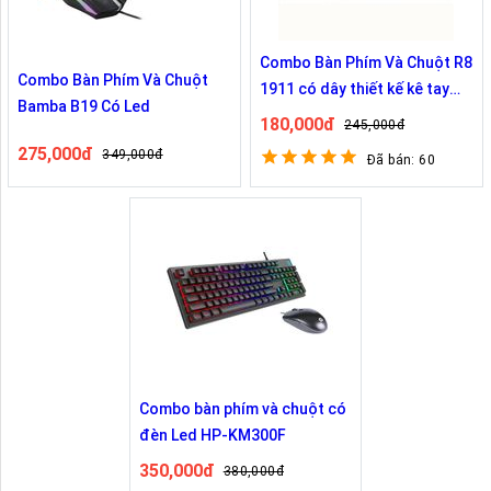
Combo Bàn Phím Và Chuột R8
Combo Bàn Phím Và Chuột
1911 có dây thiết kế kê tay
Bamba B19 Có Led
chống mỏi
180,000đ
245,000đ
275,000đ
349,000đ
Đã bán: 60
Combo bàn phím và chuột có
đèn Led HP-KM300F
350,000đ
380,000đ