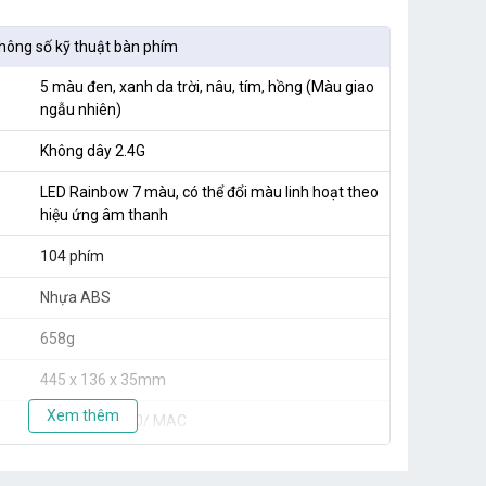
hông số kỹ thuật bàn phím
5 màu đen, xanh da trời, nâu, tím, hồng (Màu giao
ngẫu nhiên)
Không dây 2.4G
LED Rainbow 7 màu, có thể đổi màu linh hoạt theo
hiệu ứng âm thanh
104 phím
Nhựa ABS
658g
445 x 136 x 35mm
Xem thêm
WIN XP/7/8/10/ MAC
Thông số kỹ thuật chuột