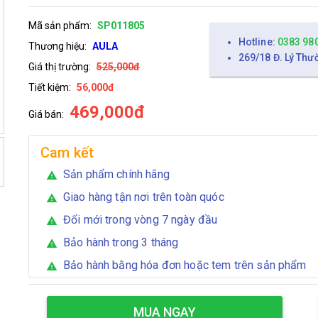
Mã sản phẩm:
SP011805
Hotline:
0383 98
Thương hiệu:
AULA
269/18 Đ. Lý Thư
Giá thị trường:
525,000đ
Tiết kiệm:
56,000đ
469,000đ
Giá bán:
Cam kết
Sản phẩm chính hãng
warning
Giao hàng tận nơi trên toàn quóc
warning
Đổi mới trong vòng 7 ngày đầu
warning
Bảo hành trong 3 tháng
warning
Bảo hành bằng hóa đơn hoặc tem trên sản phẩm
warning
MUA NGAY