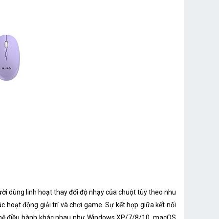
ười dùng linh hoạt thay đổi độ nhạy của chuột tùy theo nhu
hoạt động giải trí và chơi game. Sự kết hợp giữa kết nối
ều hệ điều hành khác nhau như Windows XP/7/8/10, macOS