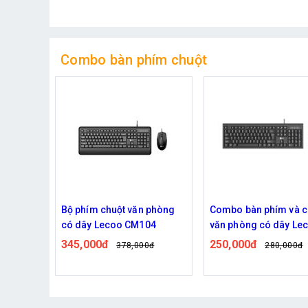
Combo bàn phím chuột
chuột văn phòng
Combo bàn phím và chuột
Combo bàn 
Lecoo CM104
văn phòng có dây Lecoo
văn phòng 
CM101
Lecoo KM2
0đ
250,000đ
375,000đ
378,000đ
280,000đ