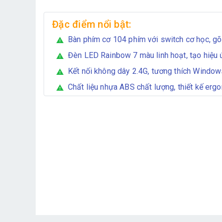
Đặc điểm nổi bật:
Bàn phím cơ 104 phím với switch cơ học, gõ
warning
Đèn LED Rainbow 7 màu linh hoạt, tạo hiệu 
warning
Kết nối không dây 2.4G, tương thích Windo
warning
Chất liệu nhựa ABS chất lượng, thiết kế er
warning