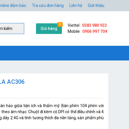
nline đảm bảo
Tra cứu đơn hàng
Liên hệ
Giới thiệu
0
Viettel :
0383 980 923
Giỏ hàng
̀m kiếm
Mobile :
0906 997 704
ULA AC306
n hảo giữa tiện ích và thẩm mỹ. Bàn phím 104 phím với
theo âm nhạc. Chuột đi kèm có DPI có thể điều chỉnh và 4
ng dây 2.4G và tính tương thích đa nền tảng, sản phẩm phù