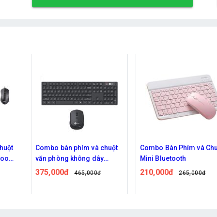
phím và chuột
Combo Bàn Phím và Chuột
Combo Bàn P
không dây
Mini Bluetooth
Không Dây R8
001
210,000đ
290,000đ
465,000đ
265,000đ
3