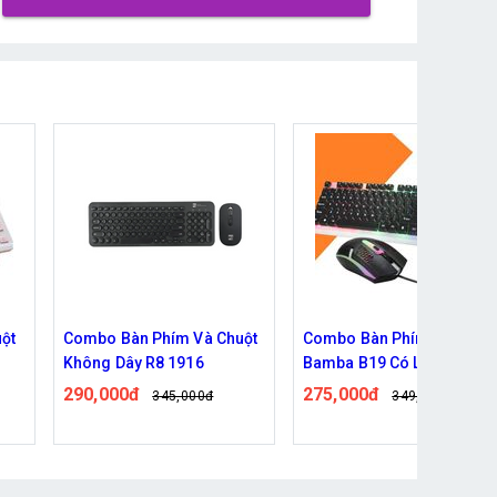
hím Và Chuột
Combo Bàn Phím Và Chuột
Combo Bàn Phí
 1916
Bamba B19 Có Led
R8 1911 có dây t
tay chống mỏi
275,000đ
180,000đ
45,000đ
349,000đ
245
Đã bán: 60