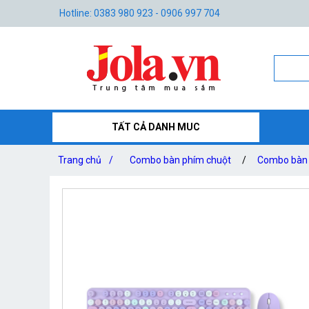
Hotline: 0383 980 923 - 0906 997 704
TẤT CẢ DANH MUC
Trang chủ
/
Combo bàn phím chuột
/
Combo bàn 