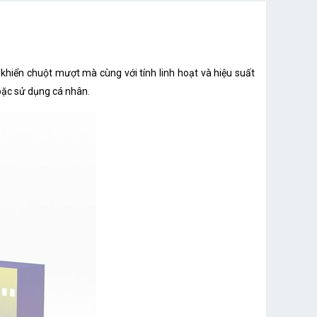
5 màu đen, xanh da trời, nâu, tím, hồng (Màu giao
ngẫu nhiên)
800-1000-1600DPI
hiển chuột mượt mà cùng với tính linh hoạt và hiệu suất
4 nút
oặc sử dụng cá nhân.
50g
109 x 63 x 36 mm
WIN XP/7/8/10/ MAC