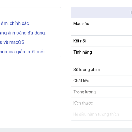
T
 êm, chính xác.
Màu sắc
ứng ánh sáng đa dạng.
Kết nối
ws và macOS.
gonomics giảm mệt mỏi.
Tính năng
Số lượng phím
Chất liệu
Trọng lượng
Kích thước
Hệ điều hành tương thích