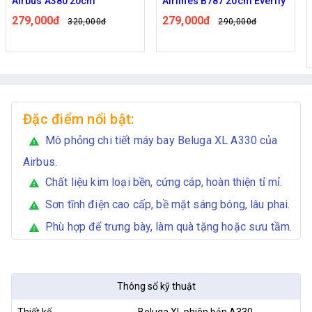
Airbus A380 20cm
Airlines B787 20cm Everfly
279,000đ
279,000đ
320,000đ
290,000đ
Đặc điểm nổi bật:
Mô phỏng chi tiết máy bay Beluga XL A330 của
warning
Airbus.
Chất liệu kim loại bền, cứng cáp, hoàn thiện tỉ mỉ.
warning
Sơn tĩnh điện cao cấp, bề mặt sáng bóng, lâu phai.
warning
Phù hợp để trưng bày, làm quà tặng hoặc sưu tầm.
warning
Thông số kỹ thuật
Thiết kế
Beluga XL phiên bản A330