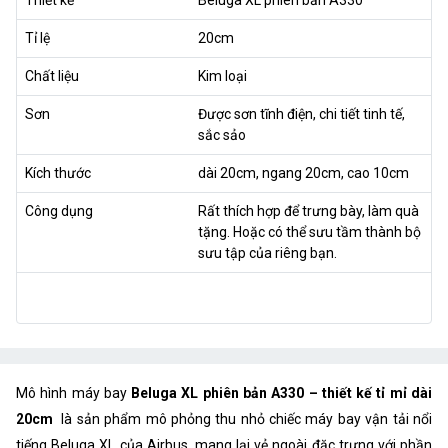
Tỉ lệ
20cm
Chất liệu
Kim loại
Sơn
Được sơn tĩnh điện, chi tiết tinh tế,
sắc sảo
Kích thước
dài 20cm, ngang 20cm, cao 10cm
Công dụng
Rất thích hợp để trưng bày, làm quà
tặng. Hoặc có thể sưu tầm thành bộ
sưu tập của riêng bạn.
Mô hình máy bay
Beluga XL phiên bản A330 – thiết kế tỉ mỉ dài
20cm
là sản phẩm mô phỏng thu nhỏ chiếc máy bay vận tải nổi
tiếng Beluga XL của Airbus, mang lại vẻ ngoài đặc trưng với phần