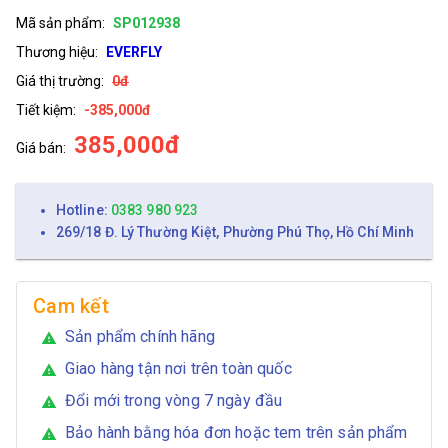
Mã sản phẩm:
SP012938
Thương hiệu:
EVERFLY
Giá thị trường:
0đ
Tiết kiệm:
-385,000đ
385,000đ
Giá bán:
Hotline:
0383 980 923
269/18 Đ. Lý Thường Kiệt, Phường Phú Thọ, Hồ Chí Minh
Cam kết
Sản phẩm chính hãng
warning
Giao hàng tận nơi trên toàn quốc
warning
Đổi mới trong vòng 7 ngày đầu
warning
Bảo hành bằng hóa đơn hoặc tem trên sản phẩm
warning