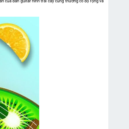
àn của đàn guitar hình trái cây cũng thường có độ rộng và