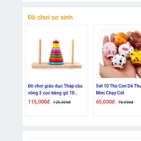
Đồ chơi sơ sinh
o dục Tháp cầu
Set 10 Thú Con Dễ Thương
Quây cũi nhựa
 bằng gỗ 10
Mini Chạy Cót
quây bóng nh
cho bé
65,000đ
1,390,000đ
125,000đ
78,000đ