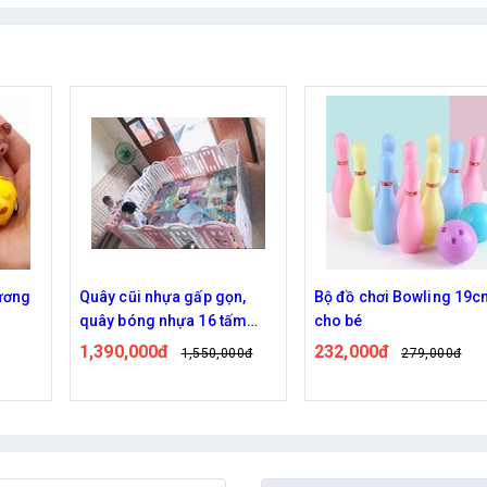
 gấp gọn,
Bộ đồ chơi Bowling 19cm
Đàn Guitar Hình 
ựa 16 tấm
cho bé
Cho Bé
232,000đ
54,000đ
1,550,000đ
279,000đ
98,00