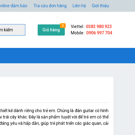
nline đảm bảo
Tra cứu đơn hàng
Liên hệ
Giới thiệu
0
Viettel :
0383 980 923
Giỏ hàng
̀m kiếm
Mobile :
0906 997 704
hiết kế dành riêng cho trẻ em. Chúng là đàn guitar có hình
i trái cây khác. Đây là sản phẩm tuyệt vời để trẻ em có thể
đáng yêu và hấp dẫn, giúp trẻ phát triển các giác quan, cải