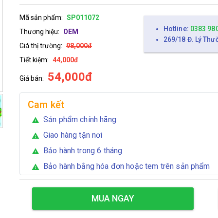
Mã sản phẩm:
SP011072
Hotline:
0383 98
Thương hiệu:
OEM
269/18 Đ. Lý Thư
Giá thị trường:
98,000đ
Tiết kiệm:
44,000đ
54,000đ
Giá bán:
Cam kết
Sản phẩm chính hãng
warning
Giao hàng tận nơi
warning
Bảo hành trong 6 tháng
warning
Bảo hành bằng hóa đơn hoặc tem trên sản phẩm
warning
MUA NGAY