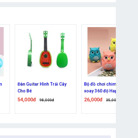
Trái Cây
Bộ đồ chơi chim cú nhấn
Đồ chơi trẻ em sơ s
xoay 360 độ Happy Owl
12 tháng hình gà s
dành cho bé chơi
thương, xinh xắn v
26,000đ
69,000đ
0đ
35,000đ
79,000đ
nghĩnh