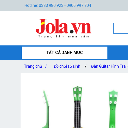
Hotline: 0383 980 923 - 0906 997 704
TẤT CẢ DANH MUC
Trang chủ
/
Đồ chơi sơ sinh
/
Đàn Guitar Hình Trái