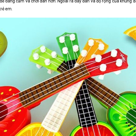
 dễ dàng cầm và chơi đàn hơn. Ngoài ra dây đàn và độ rộng của khung đ
trẻ em.