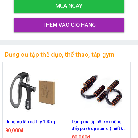
MUA NGAY
THÊM VÀO GIỎ HÀNG
Dụng cụ tập thể dục, thể thao, tập gym
Dụng cụ tập cơ tay 100kg
Dụng cụ tập hỗ trợ chống
đẩy push up stand (thiết kế
90,000đ
chữ S)
80,000đ