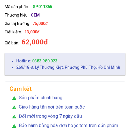
Mã sản phẩm:
SP011865
Thương hiệu:
OEM
Giá thị trường:
75,000đ
Tiết kiệm:
13,000đ
62,000đ
Giá bán:
Hotline:
0383 980 923
269/18 Đ. Lý Thường Kiệt, Phường Phú Thọ, Hồ Chí Minh
Cam kết
Sản phẩm chính hãng
warning
Giao hàng tận nơi trên toàn quốc
warning
Đổi mới trong vòng 7 ngày đầu
warning
Bảo hành bằng hóa đơn hoặc tem trên sản phẩm
warning