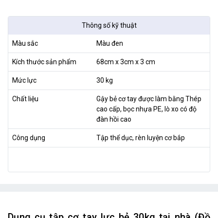
Thông số kỹ thuật
Màu sắc
Màu đen
Kích thước sản phẩm
68cm x 3cm x 3 cm
Mức lực
30 kg
Chất liệu
Gậy bẻ cơ tay được làm bằng Thép
cao cấp, bọc nhựa PE, lò xo có độ
đàn hồi cao
Công dụng
Tập thể dục, rèn luyện cơ bắp
Dụng cụ tập cơ tay lực bẻ 30kg tại nhà (Đồ