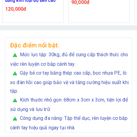
đẩy push up stand (thiết kế
90,000đ
chữ S)
80,000đ
Đặc điểm nổi bật:
Mức lực tập: 30kg, đủ để cung cấp thách thức cho
warning
việc rèn luyện cơ bắp cánh tay.
Gậy bẻ cơ tay bằng thép cao cấp, bọc nhựa PE, lò
warning
xo đàn hồi cao giúp bảo vệ và tăng cường hiệu suất khi
tập.
Kích thước nhỏ gọn: 68cm x 3cm x 3cm, tiện lợi để
warning
sử dụng và lưu trữ.
Công dụng đa năng: Tập thể dục, rèn luyện cơ bắp
warning
cánh tay hiệu quả ngay tại nhà.