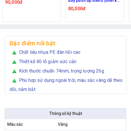
đẩy push up stand (thiết kế
rổ
0,000đ
chữ S)
80,000đ
250
Đặc điểm nổi bật:
Chất liệu nhựa PE đàn hồi cao
warning
Thiết kế 40 lỗ giảm sức cản
warning
Kích thước chuẩn 74mm, trọng lượng 26g
warning
Phù hợp sử dụng ngoài trời, màu sắc vàng dễ theo
warning
dõi, nắm bắt.
Thông số kỹ thuật
Màu sắc
Vàng