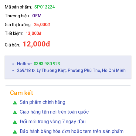
Mã sản phẩm:
SP012224
Thương hiệu:
OEM
Giá thị trường:
25,000đ
Tiết kiệm:
13,000đ
12,000đ
Giá bán:
Hotline:
0383 980 923
269/18 Đ. Lý Thường Kiệt, Phường Phú Thọ, Hồ Chí Minh
Cam kết
Sản phẩm chính hãng
warning
Giao hàng tận nơi trên toàn quốc
warning
Đổi mới trong vòng 7 ngày đầu
warning
Bảo hành bằng hóa đơn hoặc tem trên sản phẩm
warning