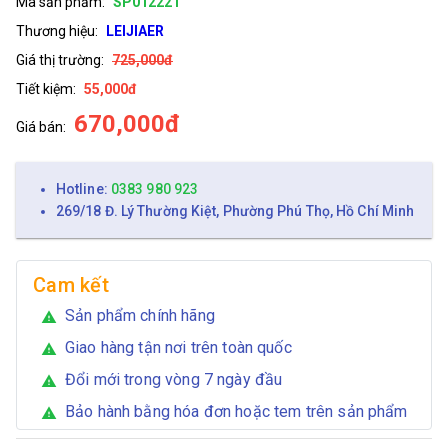
Mã sản phẩm:
SP012221
Thương hiệu:
LEIJIAER
Giá thị trường:
725,000đ
Tiết kiệm:
55,000đ
670,000đ
Giá bán:
Hotline:
0383 980 923
269/18 Đ. Lý Thường Kiệt, Phường Phú Thọ, Hồ Chí Minh
Cam kết
Sản phẩm chính hãng
warning
Giao hàng tận nơi trên toàn quốc
warning
Đổi mới trong vòng 7 ngày đầu
warning
Bảo hành bằng hóa đơn hoặc tem trên sản phẩm
warning