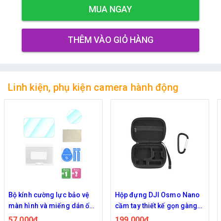
MUA NGAY
THÊM VÀO GIỎ HÀNG
Linh kiện, phụ kiện camera hành động
Bộ kính cường lực bảo vệ
Hộp đựng DJI Osmo Nano
màn hình và miếng dán ống
cầm tay thiết kế gọn gàng
kính DJI Osmo Nano
tiện mang theo
57,000đ
199,000đ