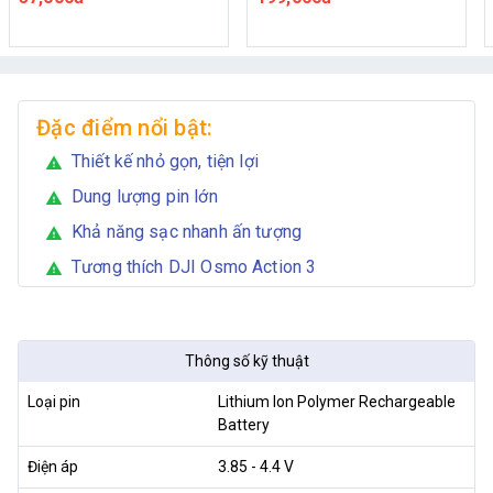
Đặc điểm nổi bật:
Thiết kế nhỏ gọn, tiện lợi
warning
Dung lượng pin lớn
warning
Khả năng sạc nhanh ấn tượng
warning
Tương thích DJI Osmo Action 3
warning
Thông số kỹ thuật
Loại pin
Lithium Ion Polymer Rechargeable
Battery
Điện áp
3.85 - 4.4 V