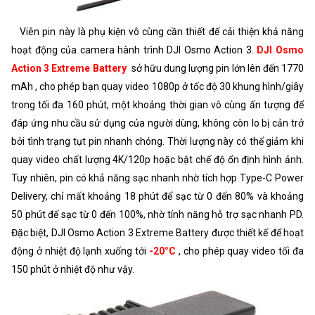
Viên pin này là phụ kiện vô cùng cần thiết để cải thiện khả năng
hoạt động của camera hành trình DJI Osmo Action 3.
DJI Osmo
Action 3 Extreme Battery
sở hữu dung lượng pin lớn lên đến 1770
mAh , cho phép bạn quay video 1080p ở tốc độ 30 khung hình/giây
trong tối đa 160 phút, một khoảng thời gian vô cùng ấn tượng để
đáp ứng nhu cầu sử dụng của người dùng, không còn lo bị cản trở
bởi tình trạng tụt pin nhanh chóng. Thời lượng này có thể giảm khi
quay video chất lượng 4K/120p hoặc bật chế độ ổn định hình ảnh.
Tuy nhiên, pin có khả năng sạc nhanh nhờ tích hợp Type-C Power
Delivery, chỉ mất khoảng 18 phút để sạc từ 0 đến 80% và khoảng
50 phút để sạc từ 0 đến 100%, nhờ tính năng hỗ trợ sạc nhanh PD.
Đặc biệt, DJI Osmo Action 3 Extreme Battery được thiết kế để hoạt
động ở nhiệt độ lạnh xuống tới
-20°C
, cho phép quay video tối đa
150 phút ở nhiệt độ như vậy.