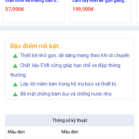
màn hình và miếng dán ống
cầm tay thiết kế gọn gàng
kính DJI Osmo Nano
tiện mang theo
57,000đ
199,000đ
Đặc điểm nổi bật:
Thiết kế nhỏ gọn, dễ dàng mang theo khi di chuyển.
warning
Chất liệu EVA cứng giúp hạn chế va đập thông
warning
thường.
Lớp lót mềm bên trong hỗ trợ bảo vệ thiết bị.
warning
Bề mặt chống bám bụi và chống nước nhẹ.
warning
Thông số kỹ thuật
Màu đen
Màu đen