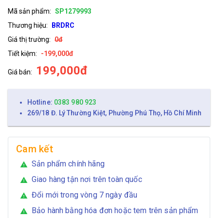
Mã sản phẩm:
SP1279993
Thương hiệu:
BRDRC
Giá thị trường:
0đ
Tiết kiệm:
-199,000đ
199,000đ
Giá bán:
Hotline:
0383 980 923
269/18 Đ. Lý Thường Kiệt, Phường Phú Thọ, Hồ Chí Minh
Cam kết
Sản phẩm chính hãng
warning
Giao hàng tận nơi trên toàn quốc
warning
Đổi mới trong vòng 7 ngày đầu
warning
Bảo hành bằng hóa đơn hoặc tem trên sản phẩm
warning