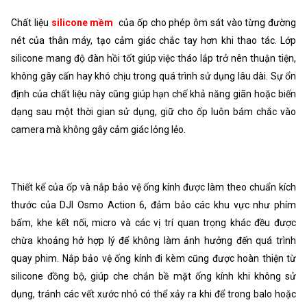
Chất liệu
silicone mềm
của ốp cho phép ôm sát vào từng đường
nét của thân máy, tạo cảm giác chắc tay hơn khi thao tác. Lớp
silicone mang độ đàn hồi tốt giúp việc tháo lắp trở nên thuận tiện,
không gây cấn hay khó chịu trong quá trình sử dụng lâu dài. Sự ổn
định của chất liệu này cũng giúp hạn chế khả năng giãn hoặc biến
dạng sau một thời gian sử dụng, giữ cho ốp luôn bám chắc vào
camera mà không gây cảm giác lỏng lẻo.
Thiết kế của ốp và nắp bảo vệ ống kính được làm theo chuẩn kích
thước của DJI Osmo Action 6, đảm bảo các khu vực như phím
bấm, khe kết nối, micro và các vị trí quan trọng khác đều được
chừa khoảng hở hợp lý để không làm ảnh hưởng đến quá trình
quay phim. Nắp bảo vệ ống kính đi kèm cũng được hoàn thiện từ
silicone đồng bộ, giúp che chắn bề mặt ống kính khi không sử
dụng, tránh các vết xước nhỏ có thể xảy ra khi để trong balo hoặc