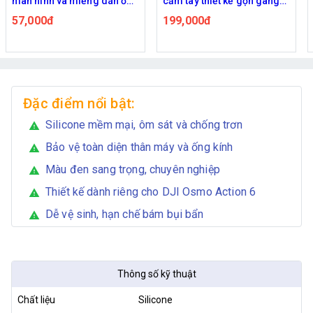
cầm tay thiết kế gọn gàng
nhanh Flymile cho DJI
tiện mang theo
Osmo Nano
199,000đ
359,000đ
Đặc điểm nổi bật:
Silicone mềm mại, ôm sát và chống trơn
warning
Bảo vệ toàn diện thân máy và ống kính
warning
Màu đen sang trọng, chuyên nghiệp
warning
Thiết kế dành riêng cho DJI Osmo Action 6
warning
Dễ vệ sinh, hạn chế bám bụi bẩn
warning
Thông số kỹ thuật
Chất liệu
Silicone