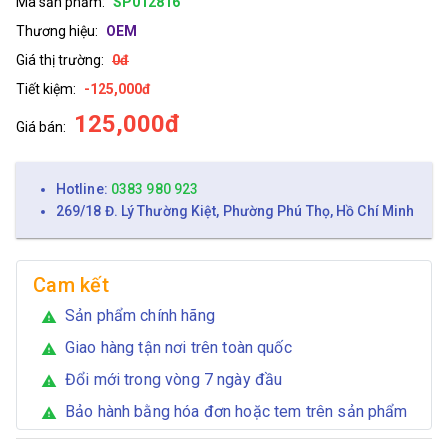
Mã sản phẩm:
SP012816
Thương hiệu:
OEM
Giá thị trường:
0đ
Tiết kiệm:
-125,000đ
125,000đ
Giá bán:
Hotline:
0383 980 923
269/18 Đ. Lý Thường Kiệt, Phường Phú Thọ, Hồ Chí Minh
Cam kết
Sản phẩm chính hãng
warning
Giao hàng tận nơi trên toàn quốc
warning
Đổi mới trong vòng 7 ngày đầu
warning
Bảo hành bằng hóa đơn hoặc tem trên sản phẩm
warning