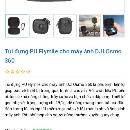
Túi đựng PU Flymile cho máy ảnh DJI Osmo
360
Túi đựng PU Flymile cho máy ảnh DJI Osmo 360 là phụ kiện tiện lợi
giúp bảo vệ thiết bị trong quá trình di chuyển. Với chất liệu PU bền
bỉ, túi có khả năng chống trầy xước và hạn chế va đập nhẹ. Thiết kế
gọn nhẹ với trọng lượng chỉ 49,1g, dễ dàng mang theo bất cứ đâu.
Bên trong túi có lớp lót mềm mại, bảo vệ tốt màn hình và ống kính
máy ảnh. Rất phù hợp cho người dùng thường xuyên quay chụp.