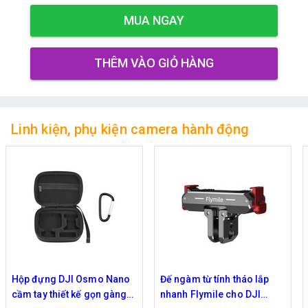
MUA NGAY
THÊM VÀO GIỎ HÀNG
Linh kiện, phụ kiện camera hành động
Hộp đựng DJI Osmo Nano
Đế ngàm từ tính tháo lắp
cầm tay thiết kế gọn gàng
nhanh Flymile cho DJI