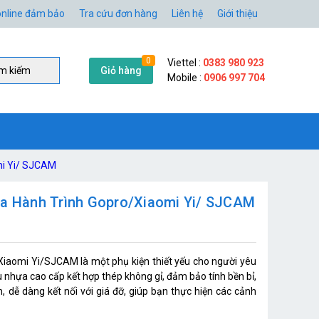
nline đảm bảo
Tra cứu đơn hàng
Liên hệ
Giới thiệu
0
Viettel :
0383 980 923
Giỏ hàng
̀m kiếm
Mobile :
0906 997 704
mi Yi/ SJCAM
ra Hành Trình Gopro/Xiaomi Yi/ SJCAM
Xiaomi Yi/SJCAM là một phụ kiện thiết yếu cho người yêu
u nhựa cao cấp kết hợp thép không gỉ, đảm bảo tính bền bỉ,
, dễ dàng kết nối với giá đỡ, giúp bạn thực hiện các cảnh