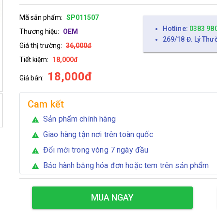
Mã sản phẩm:
SP011507
Hotline:
0383 98
Thương hiệu:
OEM
269/18 Đ. Lý Thư
Giá thị trường:
36,000đ
Tiết kiệm:
18,000đ
18,000đ
Giá bán:
Cam kết
Sản phẩm chính hãng
warning
Giao hàng tận nơi trên toàn quốc
warning
Đổi mới trong vòng 7 ngày đầu
warning
Bảo hành bằng hóa đơn hoặc tem trên sản phẩm
warning
MUA NGAY