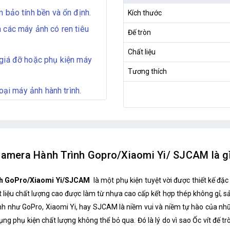
 bảo tính bền và ổn định.
Kích thước
 các máy ảnh có ren tiêu
Đế tròn
Chất liệu
 giá đỡ hoặc phụ kiện máy
Tương thích
oại máy ảnh hành trình.
 Camera Hành Trình Gopro/Xiaomi Yi/ SJCAM là g
ình GoPro/Xiaomi Yi/SJCAM
là một phụ kiện tuyệt vời được thiết kế đặ
 liệu chất lượng cao được làm từ nhựa cao cấp kết hợp thép không gỉ, s
nh như GoPro, Xiaomi Yi, hay SJCAM là niềm vui và niềm tự hào của nh
g phụ kiện chất lượng không thể bỏ qua. Đó là lý do vì sao Ốc vít đế tr