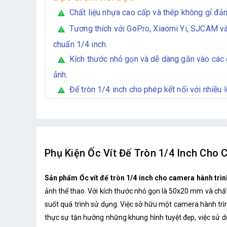
Chất liệu nhựa cao cấp và thép không gỉ đảm
warning
Tương thích với GoPro, Xiaomi Yi, SJCAM và
warning
chuẩn 1/4 inch.
Kích thước nhỏ gọn và dễ dàng gắn vào các
warning
ảnh.
Đế tròn 1/4 inch cho phép kết nối với nhiều l
warning
Phụ Kiện Ốc Vít Đế Tròn 1/4 Inch Cho
Sản phẩm Ốc vít đế tròn 1/4 inch cho camera hành tr
ảnh thể thao. Với kích thước nhỏ gọn là 50x20 mm và chất
suốt quá trình sử dụng. Việc sở hữu một camera hành trì
thực sự tận hưởng những khung hình tuyệt đẹp, việc sử dụn