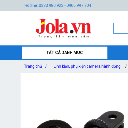
Hotline: 0383 980 923 - 0906 997 704
TẤT CẢ DANH MUC
Trang chủ
/
Linh kiện, phụ kiện camera hành động
/