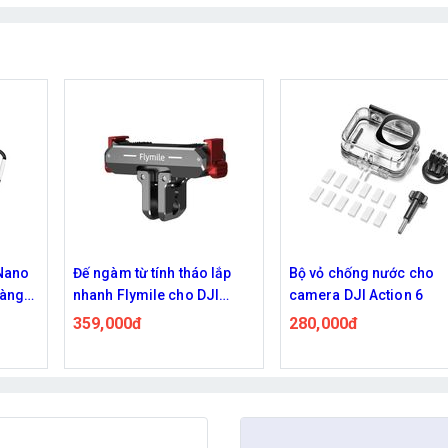
 lắp
Bộ vỏ chống nước cho
Vòng đeo cổ Flymile 
JI
camera DJI Action 6
AC-01 silicone ngàm 
châm tháo lắp nhanh, 
280,000đ
550,000đ
dây đeo cho action c