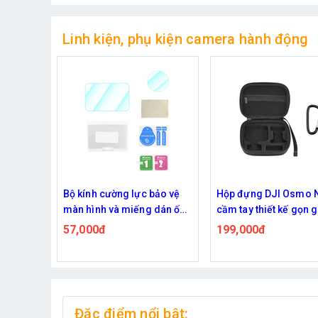
Linh kiện, phụ kiện camera hành động
 bảo vệ
Hộp đựng DJI Osmo Nano
Đế ngàm từ tính tháo
g dán ống
cầm tay thiết kế gọn gàng
nhanh Flymile cho D
ano
tiện mang theo
Osmo Nano
199,000đ
359,000đ
Đặc điểm nổi bật: