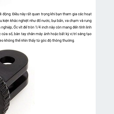
i động. Điều này rất quan trọng khi bạn tham gia các hoạt
ều kiện khắc nghiệt như đổ nước, bụi bẩn, va chạm và rung
ghiệp, Ốc vít đế tròn 1/4 inch này còn mang đến tính linh
 cửa sổ, bàn tay chân máy ảnh hoặc bất kỳ vị trí sáng tạo
eo không thể nhìn thấy từ góc độ thông thường.