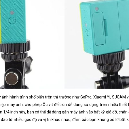
y ảnh hành trình phổ biến trên thị trường như GoPro, Xiaomi Yi, SJCAM 
ệp máy ảnh, cho phép Ốc vít đế tròn dễ dàng sử dụng trên nhiều thiết 
n 1/4 inch này, bạn có thể dễ dàng gắn máy ảnh vào bất kỳ giá đỡ, chân 
 đáo từ nhiều góc độ và vị trí khác nhau, đảm bảo bạn không bỏ lỡ bất 