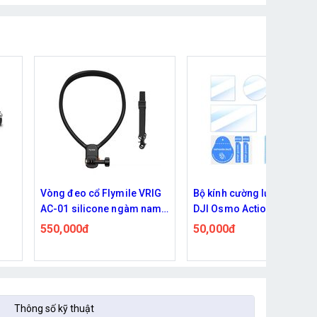
VRIG
Bộ kính cường lực Camera
Khung kim loại bảo vệ và
nam
DJI Osmo Action 6 bảo vệ
mở rộng phụ kiện cho DJ
có
ống kính và màn hình kèm
Osmo Action 6 tích hợp 
50,000đ
735,000đ
amera
khăn Flymile
silicone ống kính
Thông số kỹ thuật