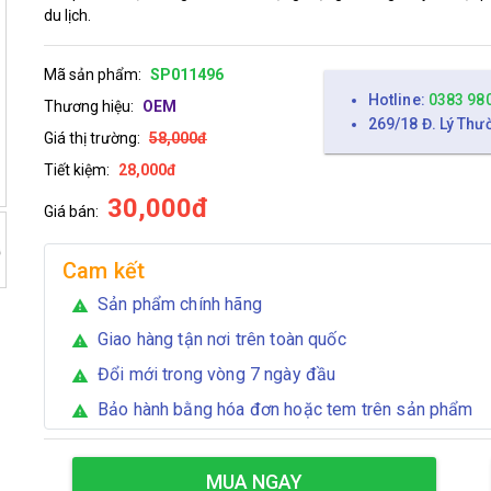
du lịch.
Mã sản phẩm:
SP011496
Hotline:
0383 98
Thương hiệu:
OEM
269/18 Đ. Lý Thư
Giá thị trường:
58,000đ
Tiết kiệm:
28,000đ
30,000đ
Giá bán:
Cam kết
Sản phẩm chính hãng
warning
Giao hàng tận nơi trên toàn quốc
warning
Đổi mới trong vòng 7 ngày đầu
warning
Bảo hành bằng hóa đơn hoặc tem trên sản phẩm
warning
MUA NGAY