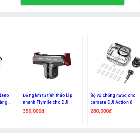
lắp
Bộ vỏ chống nước cho
Vòng đeo cổ Flymile VR
I
camera DJI Action 6
AC-01 silicone ngàm n
châm tháo lắp nhanh, c
280,000đ
550,000đ
dây đeo cho action ca