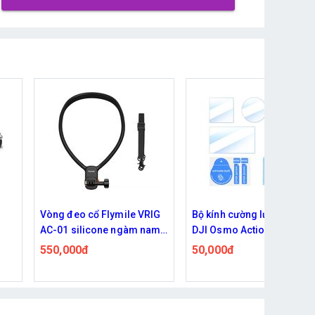
IG
Bộ kính cường lực Camera
Khung kim loại bảo vệ và
am
DJI Osmo Action 6 bảo vệ
mở rộng phụ kiện cho DJI
ó
ống kính và màn hình kèm
Osmo Action 6 tích hợp nắ
50,000đ
735,000đ
mera
khăn Flymile
silicone ống kính