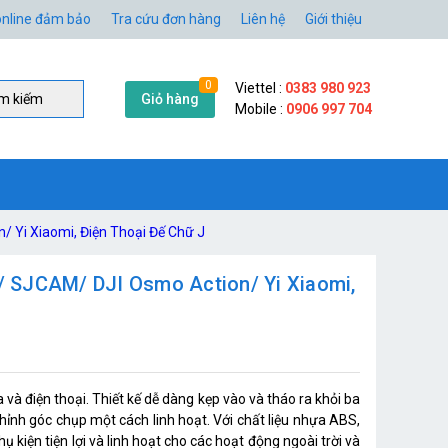
nline đảm bảo
Tra cứu đơn hàng
Liên hệ
Giới thiệu
0
Viettel :
0383 980 923
Giỏ hàng
̀m kiếm
Mobile :
0906 997 704
 Yi Xiaomi, Điện Thoại Đế Chữ J
 SJCAM/ DJI Osmo Action/ Yi Xiaomi,
và điện thoại. Thiết kế dễ dàng kẹp vào và tháo ra khỏi ba
chỉnh góc chụp một cách linh hoạt. Với chất liệu nhựa ABS,
 kiện tiện lợi và linh hoạt cho các hoạt động ngoài trời và