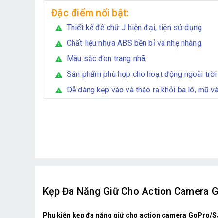
Đặc điểm nổi bật:
Thiết kế đế chữ J hiện đại, tiện sử dụng
warning
Chất liệu nhựa ABS bền bỉ và nhẹ nhàng.
warning
Màu sắc đen trang nhã.
warning
Sản phẩm phù hợp cho hoạt động ngoài trời v
warning
Dễ dàng kẹp vào và tháo ra khỏi ba lô, mũ và
warning
Kẹp Đa Năng Giữ Cho Action Camera Go
Phụ kiện kẹp đa năng giữ cho action camera GoPro/SJ