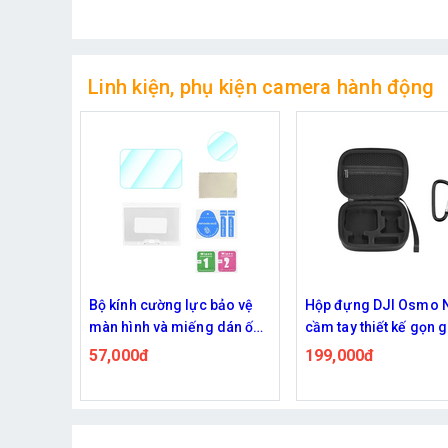
Linh kiện, phụ kiện camera hành động
bảo vệ
Hộp đựng DJI Osmo Nano
Đế ngàm từ tính tháo 
 dán ống
cầm tay thiết kế gọn gàng
nhanh Flymile cho DJ
no
tiện mang theo
Osmo Nano
199,000đ
359,000đ