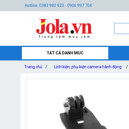
Hotline: 0383 980 923 - 0906 997 704
TẤT CẢ DANH MUC
Trang chủ
/
Linh kiện, phụ kiện camera hành động
/