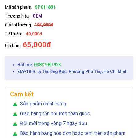
Mã sản phẩm:
SP011881
Thương hiệu:
OEM
Giá thị trường:
105,000đ
Tiết kiệm:
40,000đ
65,000đ
Giá bán:
Hotline:
0383 980 923
269/18 Đ. Lý Thường Kiệt, Phường Phú Thọ, Hồ Chí Minh
Cam kết
Sản phẩm chính hãng
warning
Giao hàng tận nơi trên toàn quốc
warning
Đổi mới trong vòng 7 ngày đầu
warning
Bảo hành bằng hóa đơn hoặc tem trên sản phẩm
warning