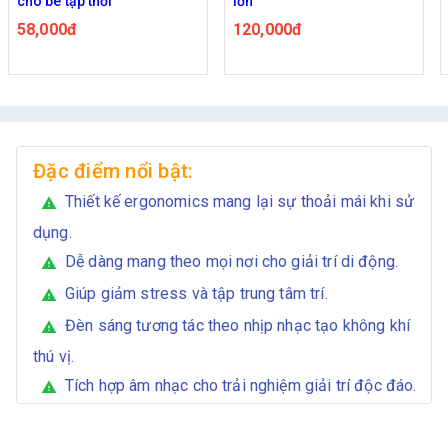
cho bé tập thổi
lớn
58,000đ
120,000đ
Đặc điểm nổi bật:
Thiết kế ergonomics mang lại sự thoải mái khi sử
warning
dụng.
Dễ dàng mang theo mọi nơi cho giải trí di động.
warning
Giúp giảm stress và tập trung tâm trí.
warning
Đèn sáng tương tác theo nhịp nhạc tạo không khí
warning
thú vị.
Tích hợp âm nhạc cho trải nghiệm giải trí độc đáo.
warning