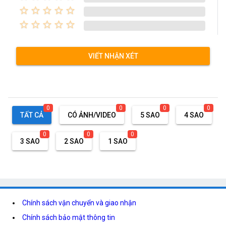
star_border
star_border
star_border
star_border
star_border
star_border
star_border
star_border
star_border
star_border
VIẾT NHẬN XÉT
0
0
0
0
TẤT CẢ
CÓ ẢNH/VIDEO
5 SAO
4 SAO
0
0
0
3 SAO
2 SAO
1 SAO
Chính sách vận chuyển và giao nhận
Chính sách bảo mật thông tin