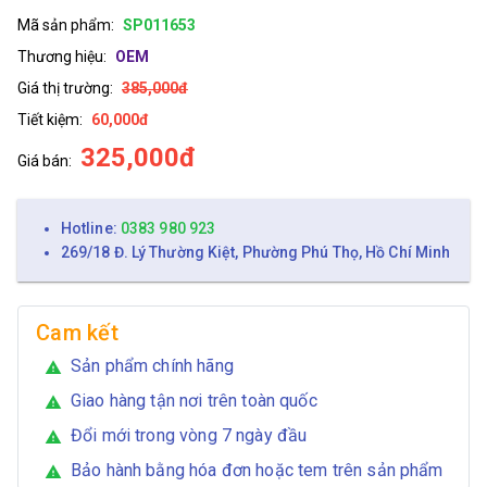
Mã sản phẩm:
SP011653
Thương hiệu:
OEM
Giá thị trường:
385,000đ
Tiết kiệm:
60,000đ
325,000đ
Giá bán:
Hotline:
0383 980 923
269/18 Đ. Lý Thường Kiệt, Phường Phú Thọ, Hồ Chí Minh
Cam kết
Sản phẩm chính hãng
warning
Giao hàng tận nơi trên toàn quốc
warning
Đổi mới trong vòng 7 ngày đầu
warning
Bảo hành bằng hóa đơn hoặc tem trên sản phẩm
warning