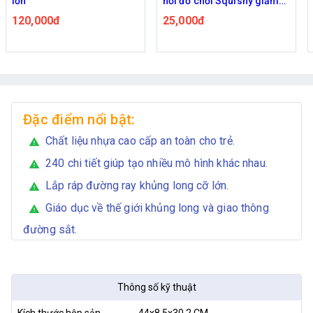
lớn
hồi đồ chơi Squishy giảm
stress
120,000đ
25,000đ
Đặc điểm nổi bật:
Chất liệu nhựa cao cấp an toàn cho trẻ.
warning
240 chi tiết giúp tạo nhiều mô hình khác nhau.
warning
Lắp ráp đường ray khủng long cỡ lớn.
warning
Giáo dục về thế giới khủng long và giao thông
warning
đường sắt.
Thông số kỹ thuật
Kích thước hộp sản
44x8,5x30,2 CM