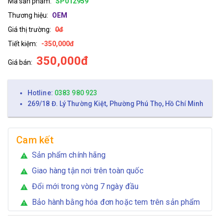
Mã sản phẩm:
SP012959
Thương hiệu:
OEM
Giá thị trường:
0đ
Tiết kiệm:
-350,000đ
350,000đ
Giá bán:
Hotline:
0383 980 923
269/18 Đ. Lý Thường Kiệt, Phường Phú Thọ, Hồ Chí Minh
Cam kết
Sản phẩm chính hãng
warning
Giao hàng tận nơi trên toàn quốc
warning
Đổi mới trong vòng 7 ngày đầu
warning
Bảo hành bằng hóa đơn hoặc tem trên sản phẩm
warning