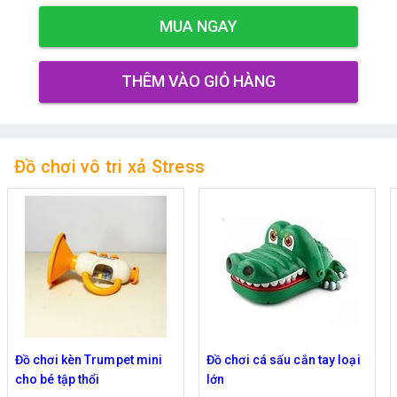
MUA NGAY
THÊM VÀO GIỎ HÀNG
Đồ chơi vô tri xả Stress
mpet mini
Đồ chơi cá sấu cắn tay loại
Natra ma đồng náo
lớn
hồi đồ chơi Squis