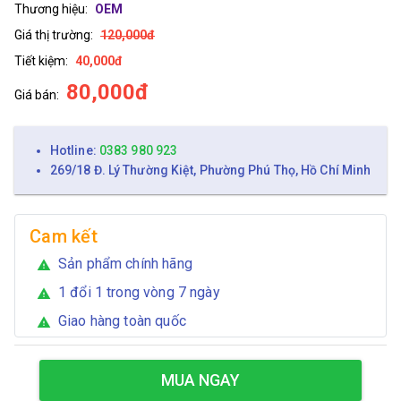
Thương hiệu:
OEM
Giá thị trường:
120,000đ
Tiết kiệm:
40,000đ
80,000đ
Giá bán:
Hotline:
0383 980 923
269/18 Đ. Lý Thường Kiệt, Phường Phú Thọ, Hồ Chí Minh
Cam kết
Sản phẩm chính hãng
warning
1 đổi 1 trong vòng 7 ngày
warning
Giao hàng toàn quốc
warning
MUA NGAY