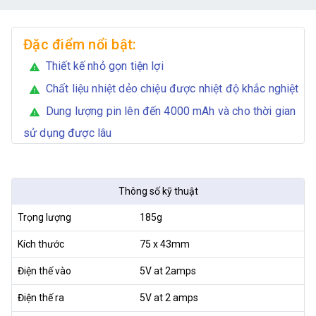
Đặc điểm nổi bật:
Thiết kế nhỏ gọn tiện lợi
warning
Chất liệu nhiệt dẻo chiệu được nhiệt độ khắc nghiệt
warning
Dung lượng pin lên đến 4000 mAh và cho thời gian
warning
sử dụng được lâu
Thông số kỹ thuật
Trọng lượng
185g
Kích thước
75 x 43mm
Điện thế vào
5V at 2amps
Điện thế ra
5V at 2 amps