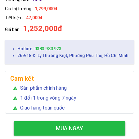
Giá thị trường:
1,299,000đ
Tiết kiệm:
47,000đ
1,252,000đ
Giá bán:
Hotline:
0383 980 923
269/18 Đ. Lý Thường Kiệt, Phường Phú Thọ, Hồ Chí Minh
Cam kết
Sản phẩm chính hãng
warning
1 đổi 1 trong vòng 7 ngày
warning
Giao hàng toàn quốc
warning
MUA NGAY