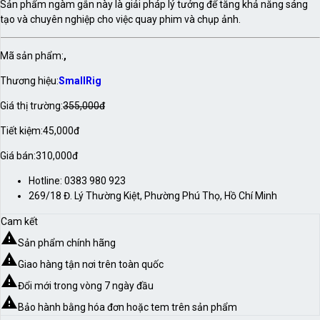
Sản phẩm ngàm gắn này là giải pháp lý tưởng để tăng khả năng sáng
tạo và chuyên nghiệp cho việc quay phim và chụp ảnh.
Mã sản phẩm:
,
Thương hiệu:
SmallRig
Giá thị trường:
355,000đ
Tiết kiệm:
45,000đ
Giá bán:
310,000đ
Hotline:
0383 980 923
269/18 Đ. Lý Thường Kiệt, Phường Phú Thọ, Hồ Chí Minh
Cam kết
warning
Sản phẩm chính hãng
warning
Giao hàng tận nơi trên toàn quốc
warning
Đổi mới trong vòng 7 ngày đầu
warning
Bảo hành bằng hóa đơn hoặc tem trên sản phẩm