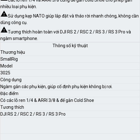
Các lỗ ren 1/4 và ARRI 3/8 cùng đế gắn Cold Shoe cho phép gắn
nhiều loại phụ kiện.
warning
Sử dụng kẹp NATO giúp lắp đặt và tháo rời nhanh chóng, không cần
dùng công cụ.
warning
Tương thích hoàn toàn với DJI RS 2 / RSC 2 / RS 3 / RS 3 Pro và
ngàm smartphone.
Thông số kỹ thuật
Thương hiệu
SmallRig
Model
3025
Công dụng
Ngàm gắn các phụ kiện, giúp cố định phụ kiện không bị rơi.
Đặc điểm
Có các lỗ ren 1/4 & ARRI 3/8 & đế gắn Cold Shoe
Tương thích
DJI RS 2 / RSC 2 / RS 3 / RS 3 Pro