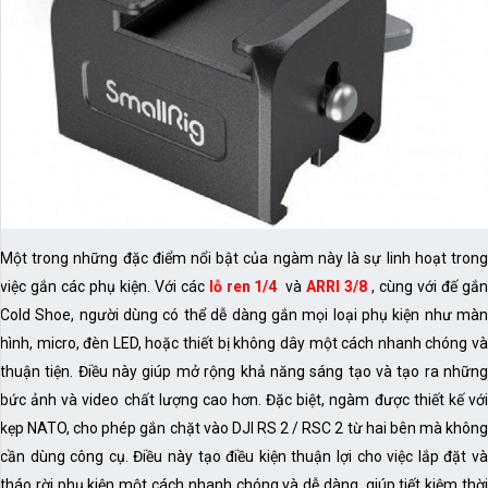
Một trong những đặc điểm nổi bật của ngàm này là sự linh hoạt trong
việc gắn các phụ kiện. Với các
lỗ ren 1/4
và
ARRI 3/8
, cùng với đế gắn
Cold Shoe, người dùng có thể dễ dàng gắn mọi loại phụ kiện như màn
hình, micro, đèn LED, hoặc thiết bị không dây một cách nhanh chóng và
thuận tiện. Điều này giúp mở rộng khả năng sáng tạo và tạo ra những
bức ảnh và video chất lượng cao hơn. Đặc biệt, ngàm được thiết kế với
kẹp NATO, cho phép gắn chặt vào DJI RS 2 / RSC 2 từ hai bên mà không
cần dùng công cụ. Điều này tạo điều kiện thuận lợi cho việc lắp đặt và
tháo rời phụ kiện một cách nhanh chóng và dễ dàng, giúp tiết kiệm thời