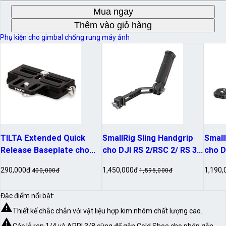
Mua ngay
Thêm vào giỏ hàng
Phụ kiện cho gimbal chống rung máy ảnh
TILTA Extended Quick
SmallRig Sling Handgrip
Small
Release Baseplate cho
cho DJI RS 2/RSC 2/ RS 3/
cho D
DJI RS 2/ RSC 2
RS 3 Pro – 3028
2/RSC
290,000đ
1,450,000đ
1,190,
400,000đ
1,595,000đ
Đặc điểm nổi bật:
warning
Thiết kế chắc chắn với vật liệu hợp kim nhôm chất lượng cao.
warning