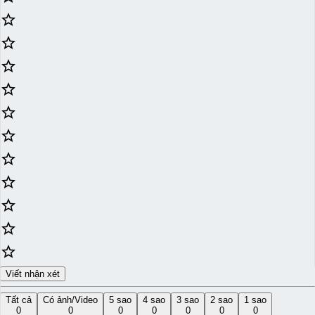
star_border
star_border
star_border
star_border
star_border
star_border
star_border
star_border
star_border
star_border
star_border
Viết nhận xét
Tất cả
Có ảnh/Video
5 sao
4 sao
3 sao
2 sao
1 sao
0
0
0
0
0
0
0