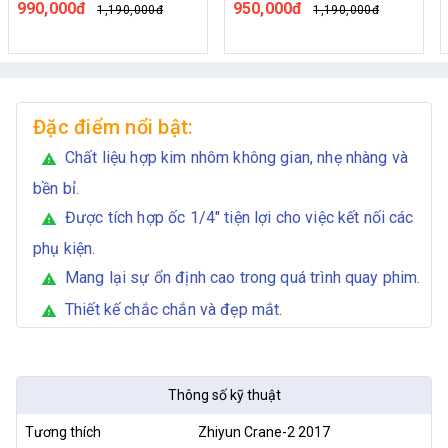
990,000đ
950,000đ
1,190,000đ
1,190,000đ
Đặc điểm nổi bật:
Chất liệu hợp kim nhôm không gian, nhẹ nhàng và
warning
bền bỉ.
Được tích hợp ốc 1/4" tiện lợi cho việc kết nối các
warning
phụ kiện.
Mang lại sự ổn định cao trong quá trình quay phim.
warning
Thiết kế chắc chắn và đẹp mắt.
warning
Thông số kỹ thuật
Tương thích
Zhiyun Crane-2 2017