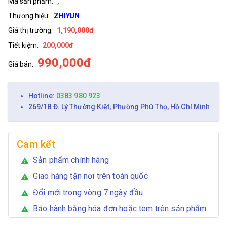
Mã sản phẩm:
,
Thương hiệu:
ZHIYUN
Giá thị trường:
1,190,000đ
Tiết kiệm:
200,000đ
990,000đ
Giá bán:
Hotline:
0383 980 923
269/18 Đ. Lý Thường Kiệt, Phường Phú Thọ, Hồ Chí Minh
Cam kết
Sản phẩm chính hãng
warning
Giao hàng tận nơi trên toàn quốc
warning
Đổi mới trong vòng 7 ngày đầu
warning
Bảo hành bằng hóa đơn hoặc tem trên sản phẩm
warning