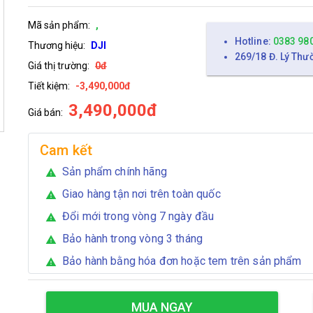
Mã sản phẩm:
,
Hotline:
0383 98
Thương hiệu:
DJI
269/18 Đ. Lý Thư
Giá thị trường:
0đ
Tiết kiệm:
-3,490,000đ
3,490,000đ
Giá bán:
Cam kết
Sản phẩm chính hãng
warning
Giao hàng tận nơi trên toàn quốc
warning
Đổi mới trong vòng 7 ngày đầu
warning
Bảo hành trong vòng 3 tháng
warning
Bảo hành bằng hóa đơn hoặc tem trên sản phẩm
warning
MUA NGAY