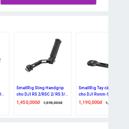
SmallRig Sling Handgrip
SmallRig Tay cầm bằng g
DJI
cho DJI RS 2/RSC 2/ RS 3/
cho DJI Ronin-S/SC/RS
RS 3 Pro – 3028
2/RSC 2/ RS 3/ RS 3 Pro
1,450,000đ
1,190,000đ
1,595,000đ
1,350,000đ