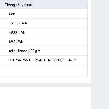
Thông số kỹ thuật
Đen
16,8 V ⎓ 4 A
4800 mAh
69,12 Wh
tối đa khoảng 29 giờ
DJI RS4 Pro/ DJI RS4/DJI RS 3 Pro/ DJI RS 3