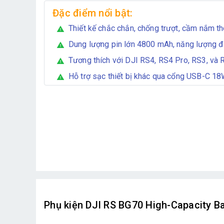
Đặc điểm nổi bật:
Thiết kế chắc chắn, chống trượt, cầm nắm th
warning
Dung lượng pin lớn 4800 mAh, năng lượng đ
warning
Tương thích với DJI RS4, RS4 Pro, RS3, và 
warning
Hỗ trợ sạc thiết bị khác qua cổng USB-C 18
warning
Phụ kiện DJI RS BG70 High-Capacity Bat