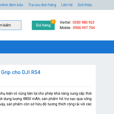
nline đảm bảo
Tra cứu đơn hàng
Liên hệ
Giới thiệu
0
Viettel :
0383 980 923
Giỏ hàng
̀m kiếm
Mobile :
0906 997 704
 Grip cho DJI RS4
phụ kiện vô cùng tiện lợi cho phép khả năng cung cấp thời
 Với dung lượng 4800 mAh, sản phẩm hỗ trợ sạc qua cổng
ậy, sản phẩm còn sở hữu độ tương thích rộng rải với các