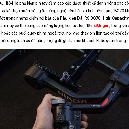
DJI RS4
là phụ kiện pin tay cầm cao cấp được thiết kế dành riêng cho dò
i sự kết hợp hoàn hảo giữa công nghệ tiên tiến và tính tiện dụng, BG70
 Một trong những điểm nổi bật của
Phụ kiện DJI RS BG70 High-Capacity 
cầm này có thể cung cấp năng lượng liên tục lên đến
29,5 giờ
, trong khi
 hoặc các buổi quay phim ngoài trời, nơi việc thay pin liên tục có thể
ời dùng luôn có đủ năng lượng để ghi lại mọi khoảnh khắc quan trọng.