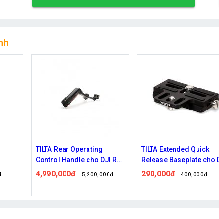
nh
TILTA Rear Operating
TILTA Extended Quick
Control Handle cho DJI RS
Release Baseplate cho 
2
RS 2/ RSC 2
4,990,000đ
290,000đ
đ
5,200,000đ
400,000đ