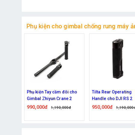
Phụ kiện cho gimbal chống rung máy ả
70 High-
Phụ kiện Tay cầm đôi cho
Tilta Rear Operating
ip cho
Gimbal Zhiyun Crane 2
Handle cho DJI RS 2
990,000đ
950,000đ
1,190,000đ
1,190,000