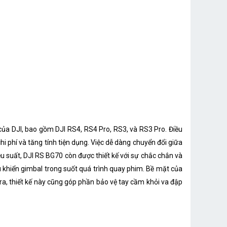
của DJI, bao gồm DJI RS4, RS4 Pro, RS3, và RS3 Pro. Điều
i phí và tăng tính tiện dụng. Việc dễ dàng chuyển đổi giữa
iệu suất, DJI RS BG70 còn được thiết kế với sự chắc chắn và
 khiển gimbal trong suốt quá trình quay phim. Bề mặt của
ra, thiết kế này cũng góp phần bảo vệ tay cầm khỏi va đập