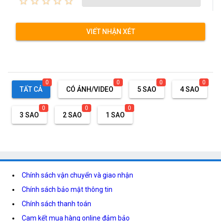
star_border
star_border
star_border
star_border
star_border
VIẾT NHẬN XÉT
0
0
0
0
TẤT CẢ
CÓ ẢNH/VIDEO
5 SAO
4 SAO
0
0
0
3 SAO
2 SAO
1 SAO
Chính sách vận chuyển và giao nhận
Chính sách bảo mật thông tin
Chính sách thanh toán
Cam kết mua hàng online đảm bảo