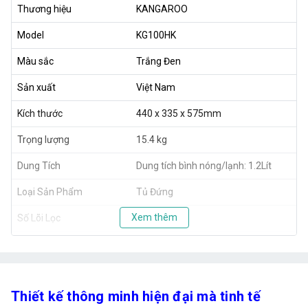
Thương hiệu
KANGAROO
Model
KG100HK
Màu sắc
Trắng Đen
Sản xuất
Việt Nam
Kích thước
440 x 335 x 575mm
Trọng lượng
15.4 kg
Dung Tích
Dung tích bình nóng/lạnh: 1.2Lít
Loại Sản Phẩm
Tủ Đứng
Xem thêm
Số Lõi Lọc
10 lõi
Công Suất Lọc
~15-20 lít/h
Công Suất
Công suất làm nóng/lạnh:
430W/70W
Thiết kế thông minh hiện đại mà tinh tế