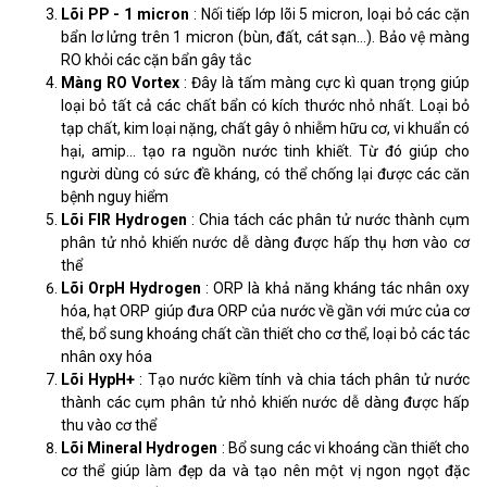
Lõi PP - 1 micron
: Nối tiếp lớp lõi 5 micron, loại bỏ các cặn
bẩn lơ lửng trên 1 micron (bùn, đất, cát sạn…). Bảo vệ màng
RO khỏi các cặn bẩn gây tắc
Màng RO Vortex
: Đây là tấm màng cực kì quan trọng giúp
loại bỏ tất cả các chất bẩn có kích thước nhỏ nhất. Loại bỏ
tạp chất, kim loại nặng, chất gây ô nhiễm hữu cơ, vi khuẩn có
hại, amip… tạo ra nguồn nước tinh khiết. Từ đó giúp cho
người dùng có sức đề kháng, có thể chống lại được các căn
bệnh nguy hiểm
Lõi FIR Hydrogen
: Chia tách các phân tử nước thành cụm
phân tử nhỏ khiến nước dễ dàng được hấp thụ hơn vào cơ
thể
Lõi OrpH Hydrogen
: ORP là khả năng kháng tác nhân oxy
hóa, hạt ORP giúp đưa ORP của nước về gần với mức của cơ
thể, bổ sung khoáng chất cần thiết cho cơ thể, loại bỏ các tác
nhân oxy hóa
Lõi HypH+
: Tạo nước kiềm tính và chia tách phân tử nước
thành các cụm phân tử nhỏ khiến nước dễ dàng được hấp
thu vào cơ thể
Lõi Mineral Hydrogen
: Bổ sung các vi khoáng cần thiết cho
cơ thể giúp làm đẹp da và tạo nên một vị ngon ngọt đặc