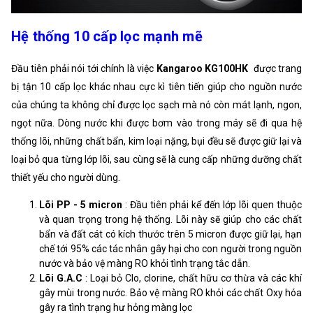
Hệ thống 10 cấp lọc mạnh mẽ
Đầu tiên phải nói tới chính là việc
Kangaroo KG100HK
được trang
bị tận 10 cấp lọc khác nhau cực kì tiên tiến giúp cho nguồn nước
của chúng ta không chỉ được lọc sạch mà nó còn mát lạnh, ngon,
ngọt nữa. Dòng nước khi được bơm vào trong máy sẽ đi qua hệ
thống lõi, những chất bẩn, kim loại nặng, bụi đều sẽ được giữ lại và
loại bỏ qua từng lớp lõi, sau cùng sẽ là cung cấp những dưỡng chất
thiết yếu cho người dùng.
Lõi PP - 5 micron
: Đầu tiên phải kể đến lớp lõi quen thuộc
và quan trọng trong hệ thống. Lõi này sẽ giúp cho các chất
bẩn và đất cát có kích thước trên 5 micron được giữ lại, hạn
chế tới 95% các tác nhân gây hại cho con người trong nguồn
nước và bảo vệ màng RO khỏi tình trạng tắc dẫn.
Lõi G.A.C
: Loại bỏ Clo, clorine, chất hữu cơ thừa và các khí
gây mùi trong nước. Bảo vệ màng RO khỏi các chất Oxy hóa
gây ra tình trạng hư hỏng màng lọc