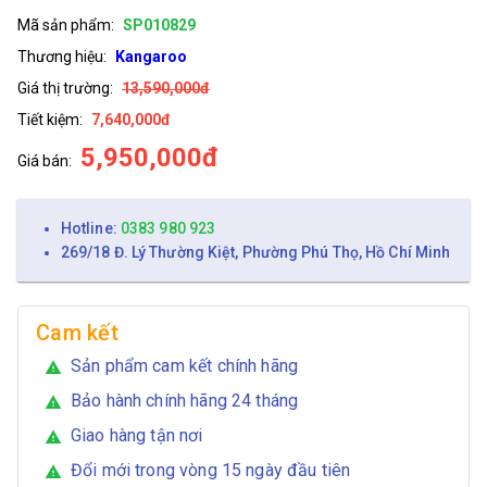
Mã sản phẩm:
SP010829
Thương hiệu:
Kangaroo
Giá thị trường:
13,590,000đ
Tiết kiệm:
7,640,000đ
5,950,000đ
Giá bán:
Hotline:
0383 980 923
269/18 Đ. Lý Thường Kiệt, Phường Phú Thọ, Hồ Chí Minh
Cam kết
Sản phẩm cam kết chính hãng
warning
Bảo hành chính hãng 24 tháng
warning
Giao hàng tận nơi
warning
Đổi mới trong vòng 15 ngày đầu tiên
warning