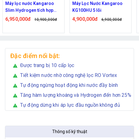
Máy Lọc Nước Kangaroo
Máy lọc nước Sunhouse
KG100HU 5 lõi
SHA8869K 9 lõi lọc
4,900,000đ
3,950,000đ
6,900,000đ
5,950,000đ
Đặc điểm nổi bật:
Được trang bị 10 cấp lọc
warning
Tiết kiệm nước nhờ công nghệ lọc RO Vortex
warning
Tự động ngừng hoạt động khi nước đầy bình
warning
Tăng hàm lượng khoáng và Hydrogen đến hơn 25%
warning
Tự động dừng khi áp lực đầu nguồn không đủ
warning
Thông số kỹ thuật