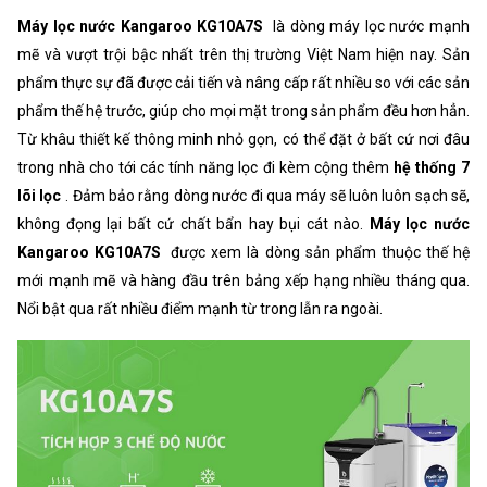
Máy lọc nước Kangaroo KG10A7S
là dòng máy lọc nước mạnh
Điều khiển
Vòi cơ
mẽ và vượt trội bậc nhất trên thị trường Việt Nam hiện nay. Sản
Công suất lọc
>=18L/h
phẩm thực sự đã được cải tiến và nâng cấp rất nhiều so với các sản
phẩm thế hệ trước, giúp cho mọi mặt trong sản phẩm đều hơn hẳn.
Màng lọc
RO vortex
Từ khâu thiết kế thông minh nhỏ gọn, có thể đặt ở bất cứ nơi đâu
Công nghệ lọc
RO
trong nhà cho tới các tính năng lọc đi kèm cộng thêm
hệ thống 7
Công suất làm lạnh
70W
lõi lọc
. Đảm bảo rằng dòng nước đi qua máy sẽ luôn luôn sạch sẽ,
không đọng lại bất cứ chất bẩn hay bụi cát nào.
Máy lọc nước
Công suất làm nóng
528W
Kangaroo KG10A7S
được xem là dòng sản phẩm thuộc thế hệ
mới mạnh mẽ và hàng đầu trên bảng xếp hạng nhiều tháng qua.
Nổi bật qua rất nhiều điểm mạnh từ trong lẫn ra ngoài.