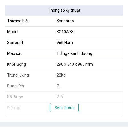
Thông số kỹ thuật
Thương hiệu
Kangaroo
Model
KG10A7S
Sản xuất
Việt Nam
Màu sắc
Trắng - Xanh dương
Khối lượng
290 x 340 x 965 mm
Trọng lương
22Kg
Dung tích
7L
Số lõi lọc
7 lõi
Xem thêm
Điện áp
220V/50Hz
Phương pháp sục rửa
Tự động
màng RO