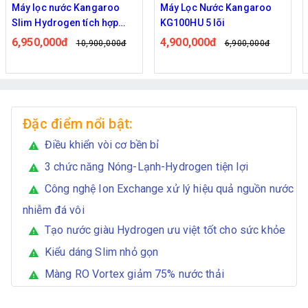
Máy Lọc Nước Kangaroo
Máy lọc nước Sunhouse
KG100HU 5 lõi
SHA8869K 9 lõi lọc
4,900,000đ
3,950,000đ
6,900,000đ
5,950,000đ
Đặc điểm nổi bật:
Điều khiển vòi cơ bền bỉ
warning
3 chức năng Nóng-Lạnh-Hydrogen tiện lợi
warning
Công nghệ Ion Exchange xử lý hiệu quả nguồn nước
warning
nhiễm đá vôi
Tạo nước giàu Hydrogen ưu việt tốt cho sức khỏe
warning
Kiểu dáng Slim nhỏ gọn
warning
Màng RO Vortex giảm 75% nước thải
warning