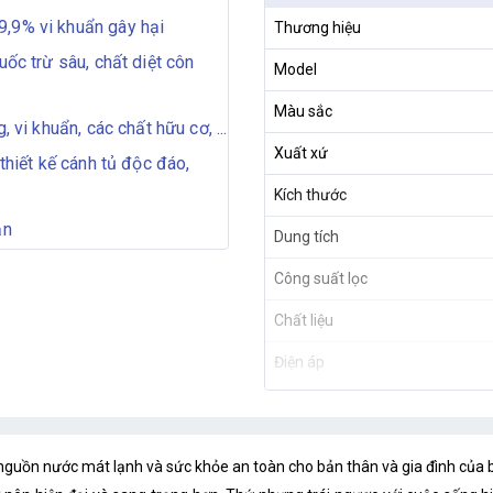
9,9% vi khuẩn gây hại
Thương hiệu
uốc trừ sâu, chất diệt côn
Model
Màu sắc
 vi khuẩn, các chất hữu cơ, ...
Xuất xứ
thiết kế cánh tủ độc đáo,
Kích thước
ắn
Dung tích
Công suất lọc
Chất liệu
Điện áp
Số cấp lọc
nguồn nước mát lạnh và sức khỏe an toàn cho bản thân và gia đình của b