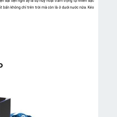
n đại tiện nghi ấy là sự hủy hoại trầm trọng tự nhiên đặc
t bẩn không chỉ trên trời mà còn là ở dưới nước nữa. Kéo