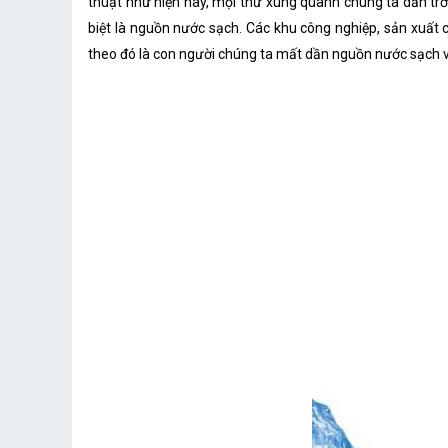
thuật như hiện nay, mọi thứ xung quanh chúng ta dần trở 
biệt là nguồn nước sạch. Các khu công nghiệp, sản xuất 
theo đó là con người chúng ta mất dần nguồn nước sạch v