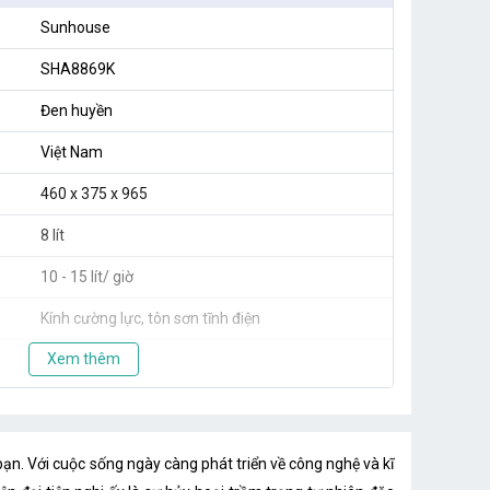
Sunhouse
SHA8869K
Đen huyền
Việt Nam
460 x 375 x 965
8 lít
10 - 15 lít/ giờ
Kính cường lực, tôn sơn tĩnh điện
Xem thêm
220 - 240V
9
ạn. Với cuộc sống ngày càng phát triển về công nghệ và kĩ