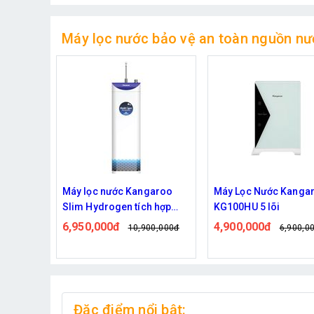
Máy lọc nước bảo vệ an toàn nguồn nư
garoo
Máy Lọc Nước Kangaroo
Máy lọc nước Sunhou
 hợp
KG100HU 5 lõi
SHA8869K 9 lõi lọc
S
4,900,000đ
3,950,000đ
0,000đ
6,900,000đ
5,950,0
Đặc điểm nổi bật: