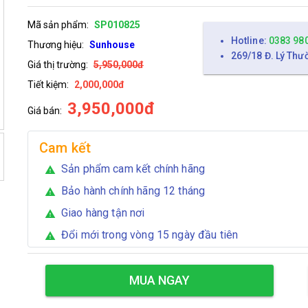
Mã sản phẩm:
SP010825
Hotline:
0383 98
Thương hiệu:
Sunhouse
269/18 Đ. Lý Thư
Giá thị trường:
5,950,000đ
Tiết kiệm:
2,000,000đ
3,950,000đ
Giá bán:
Cam kết
Sản phẩm cam kết chính hãng
warning
Bảo hành chính hãng 12 tháng
warning
Giao hàng tận nơi
warning
Đổi mới trong vòng 15 ngày đầu tiên
warning
MUA NGAY