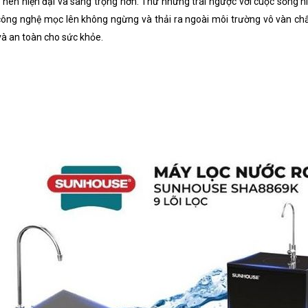
nên hiện đại và sang trọng hơn. Thứ nhưng trái ngược với cuộc sống hiệ
công nghệ mọc lên không ngừng và thải ra ngoài môi trường vô vàn chấ
à an toàn cho sức khỏe.