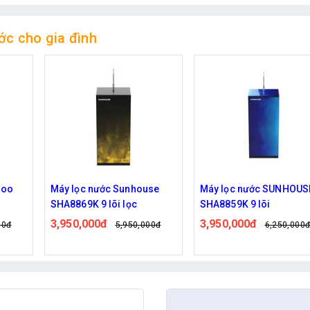
ớc cho gia đình
se
Máy lọc nước SUNHOUSE
Máy lọc nước uống trực 
SHA8859K 9 lõi
Hydrogen Kangaroo
KG10A4VTU 10 lõi có 2 
3,950,000đ
6,500,000đ
00đ
6,250,000đ
13,590,00
nóng lạnh