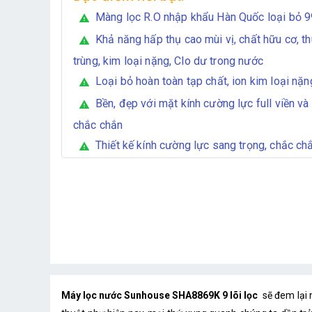
Màng lọc R.O nhập khẩu Hàn Quốc loại bỏ 9
warning
Khả năng hấp thụ cao mùi vị, chất hữu cơ, th
warning
trùng, kim loại nặng, Clo dư trong nước
Loại bỏ hoàn toàn tạp chất, ion kim loại nặng,
warning
Bền, đẹp với mặt kính cường lực full viền và 
warning
chắc chắn
Thiết kế kính cường lực sang trọng, chắc ch
warning
Máy lọc nước Sunhouse SHA8869K 9 lõi lọc
sẽ đem lại 