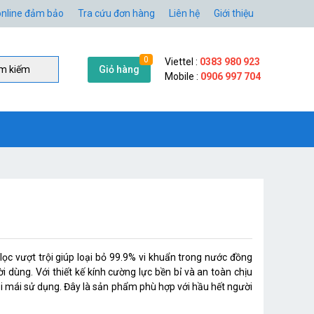
nline đảm bảo
Tra cứu đơn hàng
Liên hệ
Giới thiệu
0
Viettel :
0383 980 923
Giỏ hàng
̀m kiếm
Mobile :
0906 997 704
c vượt trội giúp loại bỏ 99.9% vi khuẩn trong nước đồng
 dùng. Với thiết kế kính cường lực bền bỉ và an toàn chịu
ải mái sử dụng. Đây là sản phẩm phù hợp với hầu hết người