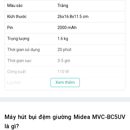
Màu sắc
Trắng
Kích thước
26x16.8x11.5 cm
Pin
2000 mAh
Trọng lượng
1.6 kg
Thời gian sử dụng
20 phút
Thời gian sạc
3-5 giờ
Công suất
110 W
Xem thêm
Lực hút
6000 Pa
Dung tích hộp bụi
3 lít
Máy hút bụi đệm giường Midea MVC-BC5UV
là gì?