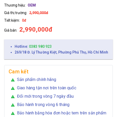
Thương hiệu:
OEM
Giá thị trường:
2,990,000đ
Tiết kiệm:
0đ
2,990,000đ
Giá bán:
Hotline:
0383 980 923
269/18 Đ. Lý Thường Kiệt, Phường Phú Thọ, Hồ Chí Minh
Cam kết
Sản phẩm chính hãng
warning
Giao hàng tận nơi trên toàn quốc
warning
Đổi mới trong vòng 7 ngày đầu
warning
Bảo hành trong vòng 6 tháng
warning
Bảo hành bằng hóa đơn hoặc tem trên sản phẩm
warning