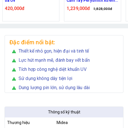
Cầm Tay Perysmith Xtreme
dây UNIQ Fresh F12
V10
1,239,000đ
1,050,000đ
1,828,000đ
1,450,000đ
Đặc điểm nổi bật:
Thiết kế nhỏ gọn, hiện đại và tinh tế
warning
Lực hút mạnh mẽ, đánh bay vết bẩn
warning
Tích hợp công nghệ diệt khuẩn UV
warning
Sử dụng không dây tiện lợi
warning
Dung lượng pin lớn, sử dụng lâu dài
warning
Thông số kỹ thuật
Thương hiệu
Midea