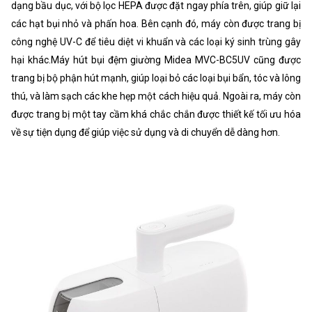
dạng bầu dục, với bộ lọc HEPA được đặt ngay phía trên, giúp giữ lại
các hạt bụi nhỏ và phấn hoa. Bên cạnh đó, máy còn được trang bị
công nghệ UV-C để tiêu diệt vi khuẩn và các loại ký sinh trùng gây
hại khác.Máy hút bụi đệm giường Midea MVC-BC5UV cũng được
trang bị bộ phận hút mạnh, giúp loại bỏ các loại bụi bẩn, tóc và lông
thú, và làm sạch các khe hẹp một cách hiệu quả. Ngoài ra, máy còn
được trang bị một tay cầm khá chắc chắn được thiết kế tối ưu hóa
về sự tiện dụng để giúp việc sử dụng và di chuyển dễ dàng hơn.