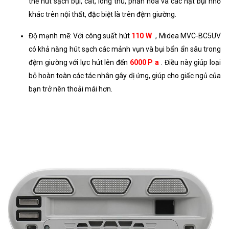
thể hút sạch bụi, cát, lông thú, phấn hoa và các hạt bụi nhỏ
khác trên nội thất, đặc biệt là trên đệm giường.
Độ mạnh mẽ: Với công suất hút
110 W
, Midea MVC-BC5UV
có khả năng hút sạch các mảnh vụn và bụi bẩn ẩn sâu trong
đệm giường với lực hút lên đến
6000 P
a
. Điều này giúp loại
bỏ hoàn toàn các tác nhân gây dị ứng, giúp cho giấc ngủ của
bạn trở nên thoải mái hơn.