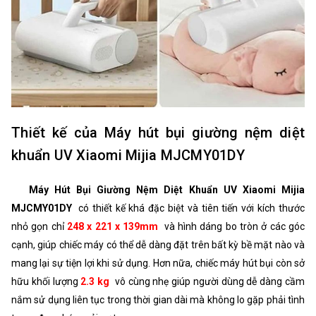
Thiết kế của Máy hút bụi giường nệm diệt
khuẩn UV Xiaomi Mijia MJCMY01DY
Máy Hút Bụi Giường Nệm Diệt Khuẩn UV Xiaomi Mijia
MJCMY01DY
có thiết kế khá đặc biệt và tiên tiến với kích thước
nhỏ gọn chỉ
248 x 221 x 139mm
và hình dáng bo tròn ở các góc
cạnh, giúp chiếc máy có thể dễ dàng đặt trên bất kỳ bề mặt nào và
mang lại sự tiện lợi khi sử dụng. Hơn nữa, chiếc máy hút bụi còn sở
hữu khối lượng
2.3 kg
vô cùng nhẹ giúp người dùng dễ dàng cầm
nắm sử dụng liên tục trong thời gian dài mà không lo gặp phải tình