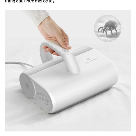
trạng đau nhức mỏi cơ tay.