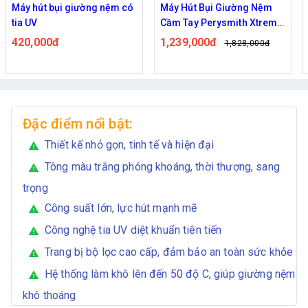
Máy Hút Bụi Giường Nệm
Máy hút giường đệm không
Cầm Tay Perysmith Xtreme
dây UNIQ Fresh F12
V10
1,239,000đ
1,050,000đ
1,828,000đ
1,450,000đ
Đặc điểm nổi bật:
Thiết kế nhỏ gọn, tinh tế và hiện đại
warning
Tông màu trắng phóng khoáng, thời thượng, sang
warning
trọng
Công suất lớn, lực hút mạnh mẽ
warning
Công nghệ tia UV diệt khuẩn tiên tiến
warning
Trang bị bộ lọc cao cấp, đảm bảo an toàn sức khỏe
warning
Hệ thống làm khô lên đến 50 độ C, giúp giường nệm
warning
khô thoáng