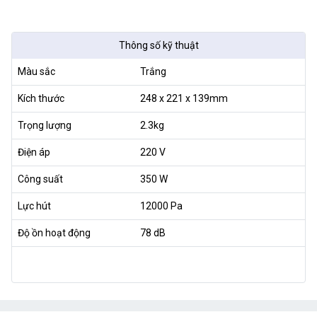
Thông số kỹ thuật
Màu sắc
Trắng
Kích thước
248 x 221 x 139mm
Trọng lượng
2.3kg
Điện áp
220 V
Công suất
350 W
Lực hút
12000 Pa
Độ ồn hoạt động
78 dB