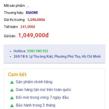
Mã sản phẩm:
,
Thương hiệu:
XIAOMI
Giá thị trường:
1,290,000đ
Tiết kiệm:
241,000đ
1,049,000đ
Giá bán:
Hotline:
0383 980 923
269/18 Đ. Lý Thường Kiệt, Phường Phú Thọ, Hồ Chí Minh
Cam kết
Sản phẩm chính hãng
warning
Giao hàng tận nơi trên toàn quốc
warning
Đổi mới trong vòng 7 ngày đầu
warning
Bảo hành trong 3 tháng
warning