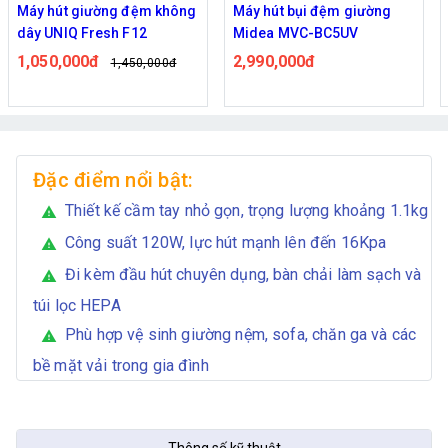
Máy hút bụi đệm giường
Máy hút bụi giường nệm
Midea MVC-BC5UV
diệt khuẩn UV TSUKI TS-
HC01
2,990,000đ
625,000đ
735,000đ
Đặc điểm nổi bật:
Thiết kế cầm tay nhỏ gọn, trọng lượng khoảng 1.1kg
warning
Công suất 120W, lực hút mạnh lên đến 16Kpa
warning
Đi kèm đầu hút chuyên dụng, bàn chải làm sạch và
warning
túi lọc HEPA
Phù hợp vệ sinh giường nệm, sofa, chăn ga và các
warning
bề mặt vải trong gia đình
Thông số kỹ thuật