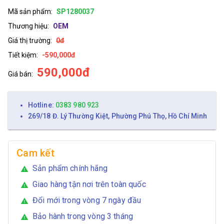
Mã sản phẩm:
SP1280037
Thương hiệu:
OEM
Giá thị trường:
0đ
Tiết kiệm:
-590,000đ
590,000đ
Giá bán:
Hotline:
0383 980 923
269/18 Đ. Lý Thường Kiệt, Phường Phú Thọ, Hồ Chí Minh
Cam kết
Sản phẩm chính hãng
warning
Giao hàng tận nơi trên toàn quốc
warning
Đổi mới trong vòng 7 ngày đầu
warning
Bảo hành trong vòng 3 tháng
warning