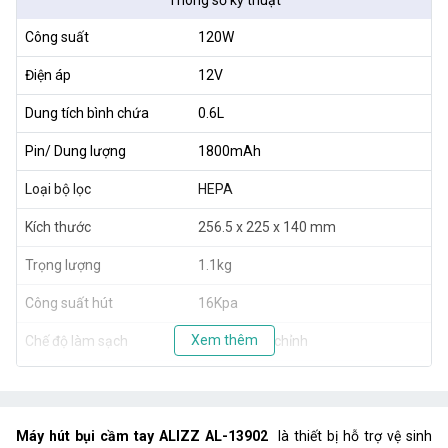
Công suất
120W
Điện áp
12V
Dung tích bình chứa
0.6L
Pin/ Dung lượng
1800mAh
Loại bộ lọc
HEPA
Kích thước
256.5 x 225 x 140 mm
Trọng lượng
1.1kg
Công suất hút
16Kpa
Xem thêm
Chế độ làm sạch
3 tốc độ tùy chỉnh
Chất liệu
Nhựa ABS
Phụ kiện đi kèm
Đầu hút chuyên dụng, bàn chải làm
Máy hút bụi cầm tay ALIZZ AL-13902
là thiết bị hỗ trợ vệ sinh
sạch, túi lọc HEPA