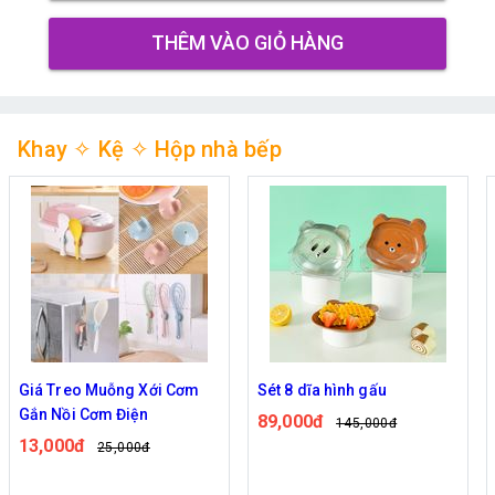
THÊM VÀO GIỎ HÀNG
Khay ✧ Kệ ✧ Hộp nhà bếp
Giá Treo Muỗng Xới Cơm
Sét 8 dĩa hình gấu
Gắn Nồi Cơm Điện
89,000đ
145,000đ
13,000đ
25,000đ