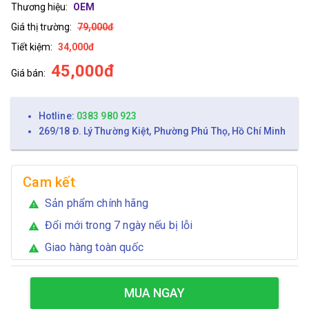
Thương hiệu:
OEM
Giá thị trường:
79,000đ
Tiết kiệm:
34,000đ
45,000đ
Giá bán:
Hotline:
0383 980 923
269/18 Đ. Lý Thường Kiệt, Phường Phú Thọ, Hồ Chí Minh
Cam kết
Sản phẩm chính hãng
warning
Đổi mới trong 7 ngày nếu bị lỗi
warning
Giao hàng toàn quốc
warning
MUA NGAY