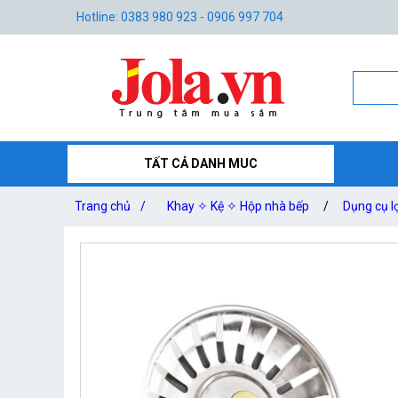
Hotline: 0383 980 923 - 0906 997 704
TẤT CẢ DANH MUC
Trang chủ
/
Khay ✧ Kệ ✧ Hộp nhà bếp
/
Dụng cụ l