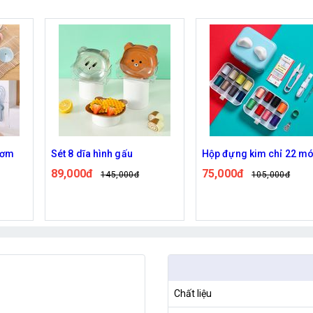
Hộp đựng kim chỉ 22 món
Bộ 5 đôi đũa màu sắc
75,000đ
45,000đ
105,000đ
75,000đ
Chất liệu