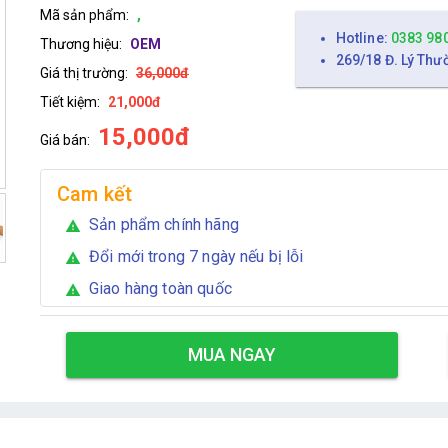
Mã sản phẩm:
,
Hotline:
0383 98
Thương hiệu:
OEM
269/18 Đ. Lý Thư
Giá thị trường:
36,000đ
Tiết kiệm:
21,000đ
15,000đ
Giá bán:
Cam kết
Sản phẩm chính hãng
warning
Đổi mới trong 7 ngày nếu bị lỗi
warning
Giao hàng toàn quốc
warning
MUA NGAY