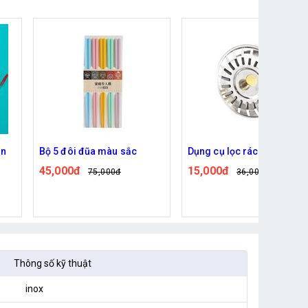
Dụng cụ lọc rác bồn rửa
Dụng cụ treo màng bọc dá
tường tiện dụng
15,000đ
36,000đ
89,000đ
129,000đ
Thông số kỹ thuật
inox