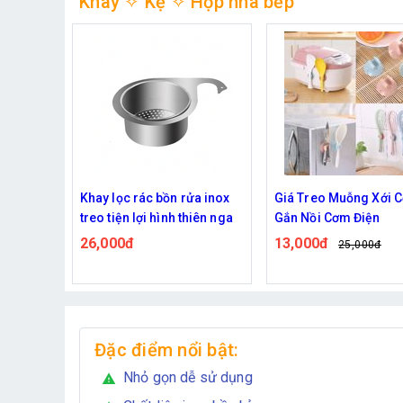
Khay ✧ Kệ ✧ Hộp nhà bếp
a inox
Giá Treo Muỗng Xới Cơm
Sét 8 dĩa hình gấu
hiên nga
Gắn Nồi Cơm Điện
89,000đ
145,000đ
13,000đ
25,000đ
Đặc điểm nổi bật:
Nhỏ gọn dễ sử dụng
warning