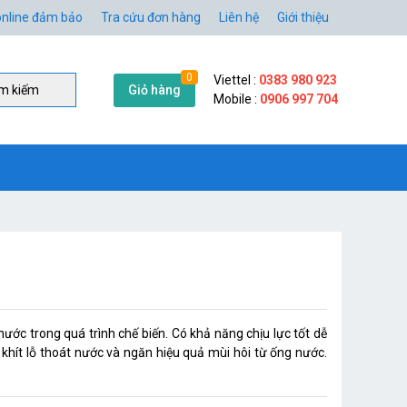
nline đảm bảo
Tra cứu đơn hàng
Liên hệ
Giới thiệu
0
Viettel :
0383 980 923
Giỏ hàng
̀m kiếm
Mobile :
0906 997 704
ớc trong quá trình chế biến. Có khả năng chịu lực tốt dễ
 khít lỗ thoát nước và ngăn hiệu quả mùi hôi từ ống nước.