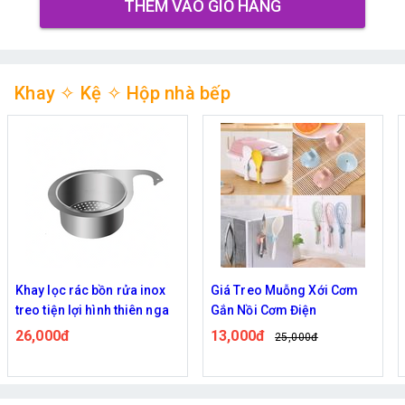
THÊM VÀO GIỎ HÀNG
Khay ✧ Kệ ✧ Hộp nhà bếp
Giá Treo Muỗng Xới Cơm
Sét 8 dĩa hình gấu
Gắn Nồi Cơm Điện
89,000đ
145,000đ
13,000đ
25,000đ