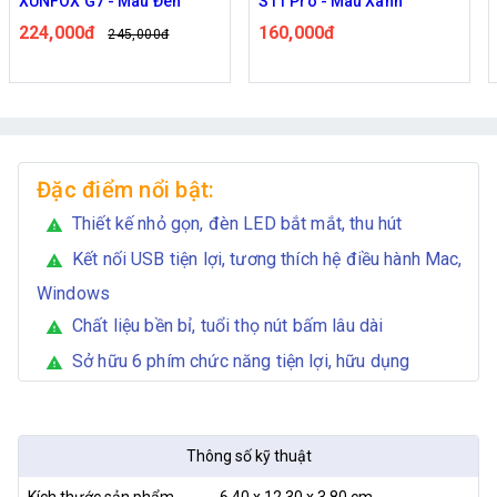
S11 Pro - Màu Xanh
S11 Pro - Màu Hồng
160,000đ
160,000đ
163,000đ
Đặc điểm nổi bật:
Thiết kế nhỏ gọn, đèn LED bắt mắt, thu hút
warning
Kết nối USB tiện lợi, tương thích hệ điều hành Mac,
warning
Windows
Chất liệu bền bỉ, tuổi thọ nút bấm lâu dài
warning
Sở hữu 6 phím chức năng tiện lợi, hữu dụng
warning
Thông số kỹ thuật
Kích thước sản phẩm
6,40 x 12,30 x 3,80 cm