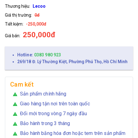
Thương hiệu:
Lecoo
Giá thị trường:
0đ
Tiết kiệm:
-250,000đ
250,000đ
Giá bán:
Hotline:
0383 980 923
269/18 Đ. Lý Thường Kiệt, Phường Phú Thọ, Hồ Chí Minh
Cam kết
Sản phẩm chính hãng
warning
Giao hàng tận nơi trên toàn quốc
warning
Đổi mới trong vòng 7 ngày đầu
warning
Bảo hành trong 3 tháng
warning
Bảo hành bằng hóa đơn hoặc tem trên sản phẩm
warning