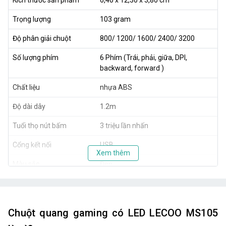
Trọng lượng
103 gram
Độ phân giải chuột
800/ 1200/ 1600/ 2400/ 3200
Số lượng phím
6 Phím (Trái, phải, giữa, DPI,
backward, forward )
Chất liệu
nhựa ABS
Độ dài dây
1.2m
Tuổi thọ nút bấm
3 triệu lần nhấn
Cổng kết nối
USB
Xem thêm
Màu sắc
Đen
Hệ điều hành tương thích
Windows / Mac
Chuột quang gaming có LED LECOO MS105