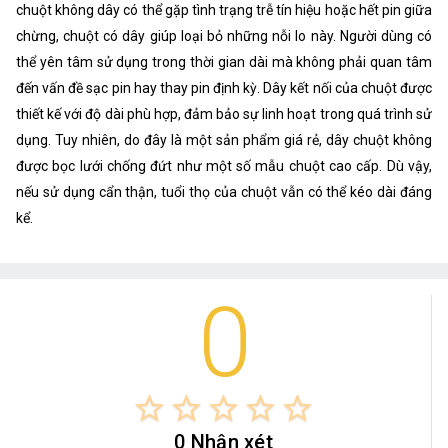
chuột không dây có thể gặp tình trạng trễ tín hiệu hoặc hết pin giữa
chừng, chuột có dây giúp loại bỏ những nỗi lo này. Người dùng có
thể yên tâm sử dụng trong thời gian dài mà không phải quan tâm
đến vấn đề sạc pin hay thay pin định kỳ. Dây kết nối của chuột được
thiết kế với độ dài phù hợp, đảm bảo sự linh hoạt trong quá trình sử
dụng. Tuy nhiên, do đây là một sản phẩm giá rẻ, dây chuột không
được bọc lưới chống đứt như một số mẫu chuột cao cấp. Dù vậy,
nếu sử dụng cẩn thận, tuổi thọ của chuột vẫn có thể kéo dài đáng
kể.
0
star_border
star_border
star_border
star_border
star_border
0 Nhận xét