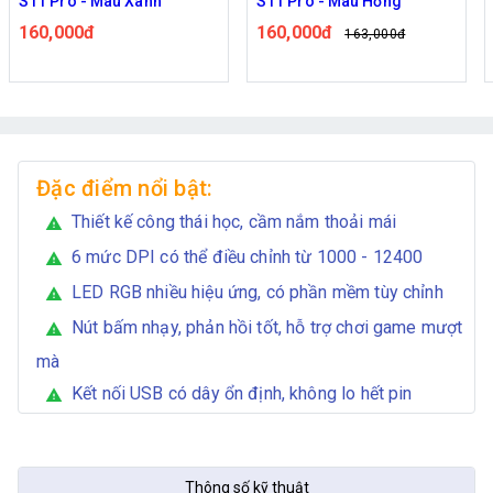
S11 Pro - Màu Xanh
S11 Pro - Màu Hồng
160,000đ
160,000đ
163,000đ
Đặc điểm nổi bật:
Thiết kế công thái học, cầm nắm thoải mái
warning
6 mức DPI có thể điều chỉnh từ 1000 - 12400
warning
LED RGB nhiều hiệu ứng, có phần mềm tùy chỉnh
warning
Nút bấm nhạy, phản hồi tốt, hỗ trợ chơi game mượt
warning
mà
Kết nối USB có dây ổn định, không lo hết pin
warning
Thông số kỹ thuật