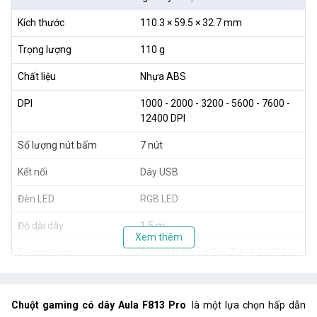
Kích thước
110.3 × 59.5 × 32.7 mm
Trọng lượng
110 g
Chất liệu
Nhựa ABS
DPI
1000 - 2000 - 3200 - 5600 - 7600 -
12400 DPI
Số lượng nút bấm
7 nút
Kết nối
Dây USB
Đèn LED
RGB LED
Độ dài dây
1.5 m
Xem thêm
Tương thích
Tương thích với Win 7, 8/8.1, 10, 11;
Mac: Android
Chuột gaming có dây Aula F813 Pro
là một lựa chọn hấp dẫn