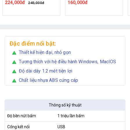
224,000đ
160,000đ
245,000đ
Đặc điểm nổi bật:
Thiết kế hiện đại, nhỏ gọn
warning
Tương thích với hệ điều hành Windows, MacIOS
warning
Độ dài dây 1.2 mét tiện lợi
warning
Chất liệu nhựa ABS cứng cáp
warning
Thông số kỹ thuật
Độ bền nút bấm
1 triệu lần bấm
Cổng kết nối
USB