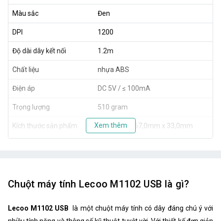
Màu sắc
Đen
DPI
1200
Độ dài dây kết nối
1.2m
Chất liệu
nhựa ABS
Điện áp
DC 5V / ≤ 100mA
Trọng lượng
510 gram
Xem thêm
Kích thước sản phẩm
126,0mm x 67,0mm x 33,0mm
Hệ điều hành
Windows / Mac
Số lượng nút bấm
3 Phím (Trái, phải, giữa )
Chuột máy tính Lecoo M1102 USB là gì?
Lecoo M1102 USB
là một chuột máy tính có dây đáng chú ý với
nhiều tính năng và thông số kỹ thuật tuyệt vời. Với thiết kế đơn giản