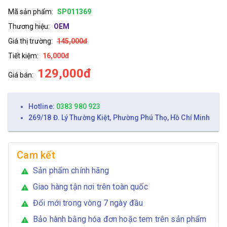
Mã sản phẩm:
SP011369
Thương hiệu:
OEM
Giá thị trường:
145,000đ
Tiết kiệm:
16,000đ
129,000đ
Giá bán:
Hotline:
0383 980 923
269/18 Đ. Lý Thường Kiệt, Phường Phú Thọ, Hồ Chí Minh
Cam kết
Sản phẩm chính hãng
warning
Giao hàng tận nơi trên toàn quốc
warning
Đổi mới trong vòng 7 ngày đầu
warning
Bảo hành bằng hóa đơn hoặc tem trên sản phẩm
warning