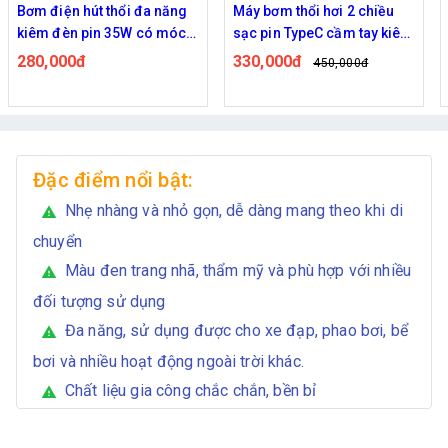
Bơm điện hút thổi đa năng
Máy bơm thổi hơi 2 chiều
kiêm đèn pin 35W có móc
sạc pin TypeC cầm tay kiêm
treo 2400mAh
đèn cắm trại cầm tay đa
280,000đ
330,000đ
450,000đ
năng chống nước
Đặc điểm nổi bật:
Nhẹ nhàng và nhỏ gọn, dễ dàng mang theo khi di
warning
chuyển
Màu đen trang nhã, thẩm mỹ và phù hợp với nhiều
warning
đối tượng sử dụng
Đa năng, sử dụng được cho xe đạp, phao bơi, bể
warning
bơi và nhiều hoạt động ngoài trời khác.
Chất liệu gia công chắc chắn, bền bỉ
warning