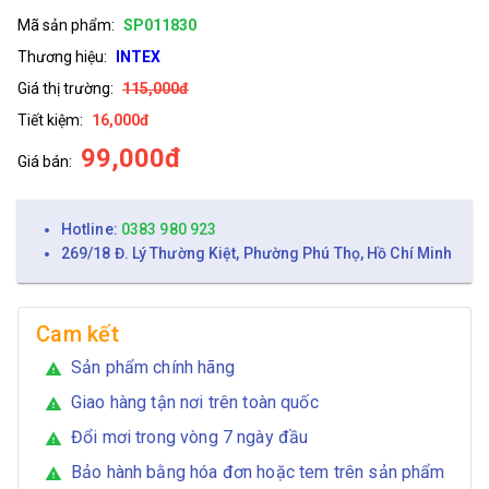
Mã sản phẩm:
SP011830
Thương hiệu:
INTEX
Giá thị trường:
115,000đ
Tiết kiệm:
16,000đ
99,000đ
Giá bán:
Hotline:
0383 980 923
269/18 Đ. Lý Thường Kiệt, Phường Phú Thọ, Hồ Chí Minh
Cam kết
Sản phẩm chính hãng
warning
Giao hàng tận nơi trên toàn quốc
warning
Đổi mơi trong vòng 7 ngày đầu
warning
Bảo hành bằng hóa đơn hoặc tem trên sản phẩm
warning