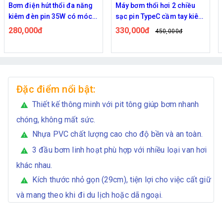
Bơm điện hút thổi đa năng
Máy bơm thổi hơi 2 chiều
B
kiêm đèn pin 35W có móc
sạc pin TypeC cầm tay kiêm
2
treo 2400mAh
đèn cắm trại cầm tay đa
I
280,000đ
330,000đ
1
450,000đ
năng chống nước
Đặc điểm nổi bật:
Thiết kế thông minh với pit tông giúp bơm nhanh
warning
chóng, không mất sức.
Nhựa PVC chất lượng cao cho độ bền và an toàn.
warning
3 đầu bơm linh hoạt phù hợp với nhiều loại van hơi
warning
khác nhau.
Kích thước nhỏ gọn (29cm), tiện lợi cho việc cất giữ
warning
và mang theo khi đi du lịch hoặc dã ngoại.