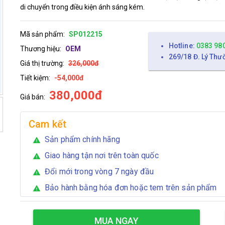
di chuyển trong điều kiện ánh sáng kém.
Mã sản phẩm:
SP012215
Hotline:
0383 98
Thương hiệu:
OEM
269/18 Đ. Lý Thư
Giá thị trường:
326,000đ
Tiết kiệm:
-54,000đ
380,000đ
Giá bán:
Cam kết
Sản phẩm chính hãng
warning
Giao hàng tận nơi trên toàn quốc
warning
Đổi mới trong vòng 7 ngày đầu
warning
Bảo hành bằng hóa đơn hoặc tem trên sản phẩm
warning
MUA NGAY