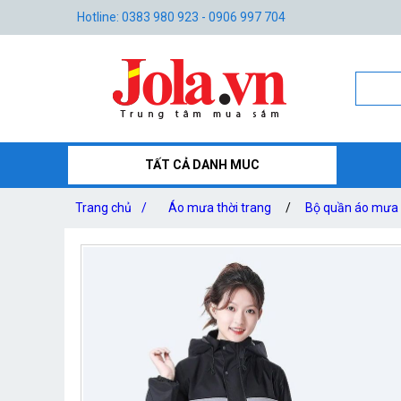
Hotline: 0383 980 923 - 0906 997 704
TẤT CẢ DANH MUC
Trang chủ
/
Áo mưa thời trang
/
Bộ quần áo mưa 