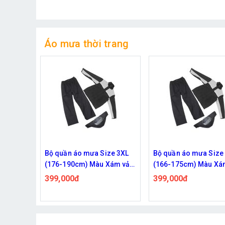
Áo mưa thời trang
ze 3XL
Bộ quần áo mưa Size 2XL
Bộ quần áo mưa Size
Xám vải
(166-175cm) Màu Xám vải
(148-165 cm) Màu Xá
đi phượt
dù cao cấp chuyên đi phượt
dù cao cấp chuyên đi
399,000đ
399,000đ
siêu thoáng khí
siêu thoáng khí