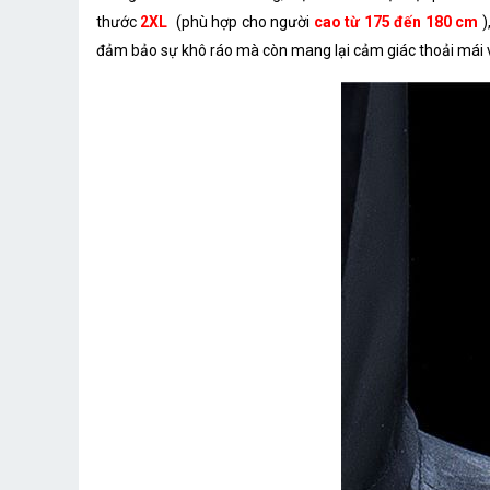
thước
2XL
(phù hợp cho người
cao từ 175 đến 180 cm
)
đảm bảo sự khô ráo mà còn mang lại cảm giác thoải mái 