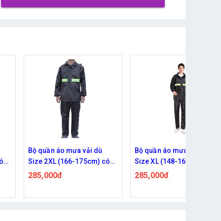
Bộ quần áo mưa vải dù
Bộ quần áo mưa có mũ
có
Size XL (148-165cm) có
size 4XL
phản quang sọc xanh
285,000đ
290,000đ