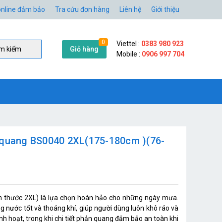
nline đảm bảo
Tra cứu đơn hàng
Liên hệ
Giới thiệu
0
Viettel :
0383 980 923
Giỏ hàng
̀m kiếm
Mobile :
0906 997 704
n quang BS0040 2XL(175-180cm )(76-
h thước 2XL) là lựa chọn hoàn hảo cho những ngày mưa.
g nước tốt và thoáng khí, giúp người dùng luôn khô ráo và
linh hoạt, trong khi chi tiết phản quang đảm bảo an toàn khi