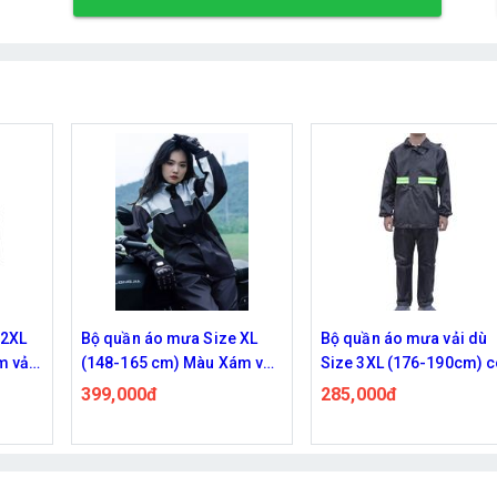
 XL
Bộ quần áo mưa vải dù
Bộ quần áo mưa vải dù
m vải
Size 3XL (176-190cm) có
Size 2XL (166-175cm) 
 phượt
phản quang sọc xanh
phản quang sọc xanh
285,000đ
285,000đ