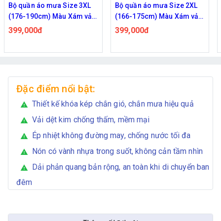
Bộ quần áo mưa Size 3XL
Bộ quần áo mưa Size 2XL
(176-190cm) Màu Xám vải
(166-175cm) Màu Xám vải
dù cao cấp chuyên đi phượt
dù cao cấp chuyên đi phượt
399,000đ
399,000đ
siêu thoáng khí
siêu thoáng khí
Đặc điểm nổi bật:
Thiết kế khóa kép chắn gió, chắn mưa hiệu quả
warning
Vải dệt kim chống thấm, mềm mại
warning
Ép nhiệt không đường may, chống nước tối đa
warning
Nón có vành nhựa trong suốt, không cản tầm nhìn
warning
Dải phản quang bản rộng, an toàn khi di chuyển ban
warning
đêm