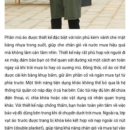
Phần mũ áo được thiết kế đặc biệt với nón phủ kèm vành che mặt
bằng nhựa trong suốt, giúp che chắn gió và nước mưa hiệu quả
mà không làm cản tầm nhìn. Thiết kế này rất phù hợp với người đi
xe máy, đảm bảo bạn có thể quan sát đường xá một cách an toàn
ngay cả khi trời mưa to hay có sương mù. Đồng thời, cổ áo có thể
được cài kín bằng khuy bấm, giữ ấm phần cổ và ngăn mưa tạt từ
phía trước. Một tính năng tiện dụng khác không thể bỏ qua là hệ
thống túi quần có nắp đậy ở cả hai bên. Các túi này đủ lớn để chứa
điện thoại, ví, chìa khóa hoặc các vật dụng cá nhân quan trọng
khác. Với thiết kế nắp chống thấm, bạn hoàn toàn yên tâm về việc
bảo vệ đồ dùng bên trong khi di chuyển dưới trời mưa. Ngoài ra, lớp
vạt áo trước được trang bị khóa kéo kết hợp với nẹp ngoài có nút
bấm (double placket), giúp tăng khả năng chắn gió và mưa tạt vào