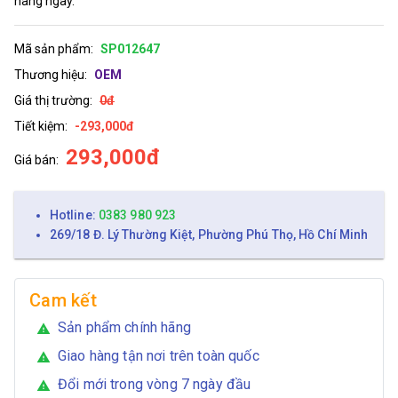
hàng ngày.
Mã sản phẩm:
SP012647
Thương hiệu:
OEM
Giá thị trường:
0đ
Tiết kiệm:
-293,000đ
293,000đ
Giá bán:
Hotline:
0383 980 923
269/18 Đ. Lý Thường Kiệt, Phường Phú Thọ, Hồ Chí Minh
Cam kết
Sản phẩm chính hãng
warning
Giao hàng tận nơi trên toàn quốc
warning
Đổi mới trong vòng 7 ngày đầu
warning