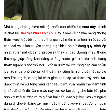
Một trong những điểm nổi bật nhất của
chiếc áo mưa này
chính
là chất liệu
vải dệt kim cao cấp
. Đây là loại vải có khả năng chống
thấm vượt trội, bền bỉ theo thời gian và mềm mại hơn nhiều so với
các loại vải nilon truyền thống. Đặc biệt, áo sử dụng quy trình ép
nhiệt (thermal clothing process) thay vì các đường may thông
thường, giúp tăng khả năng chống nước, giảm thiểu tình trạng
thấm ngược ở các mối nối – vốn là điểm yếu thường gặp của nhiều
loại áo mưa phổ thông. Kỹ thuật này cũng làm cho bề mặt áo trở
nên liền mạch, mang lại cảm giác cao cấp và thẩm mỹ hơn.
Áo
được thiết kế với tông màu xanh rêu đậm, vừa mạnh mẽ, nam tính
lại rất dễ phối đồ. Gam màu này còn có tác dụng che bẩn tốt, phù
hợp với môi trường mưa gió và bụi bẩn, đặc biệt hữu ích với người
dùng di chuyển bằng xe máy hoặc thường xuyên hoạt động ngoài
trời. Ngoài ra, trên thân áo còn được bố trí các dải phản quang bản