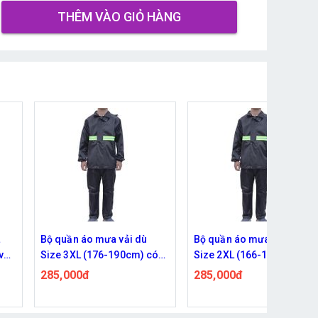
THÊM VÀO GIỎ HÀNG
 dù
Bộ quần áo mưa vải dù
Bộ quần áo mưa vải dù
m) có
Size 2XL (166-175cm) có
Size XL (148-165cm) 
h
phản quang sọc xanh
phản quang sọc xanh
285,000đ
285,000đ